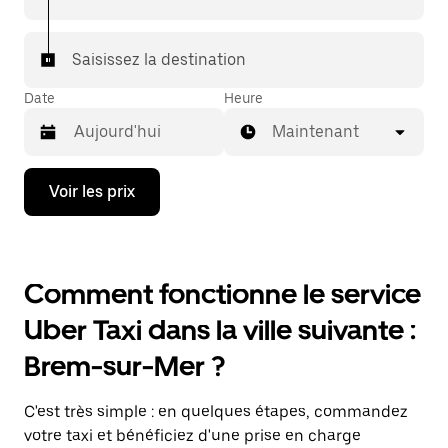
Saisissez la destination
Date
Heure
Maintenant
Appuyez
Voir les prix
sur
la
flèche
vers
le
Comment fonctionne le service
bas
pour
Uber Taxi dans la ville suivante :
ouvrir
le
Brem-sur-Mer ?
calendrier
et
sélectionner
C'est très simple : en quelques étapes, commandez
une
date.
votre taxi et bénéficiez d'une prise en charge