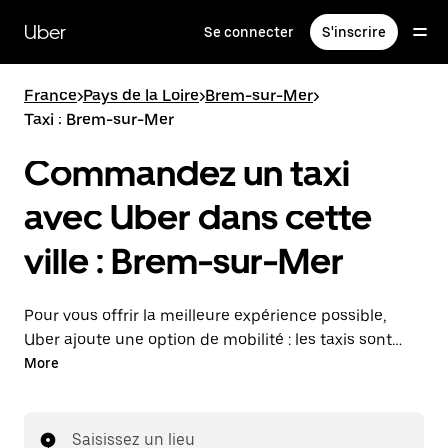
Passer
au
Uber
Se connecter
S'inscrire
contenu
principal
France
>
Pays de la Loire
>
Brem-sur-Mer
>
Taxi : Brem-sur-Mer
Commandez un taxi
avec Uber dans cette
ville : Brem-sur-Mer
Pour vous offrir la meilleure expérience possible,
Uber ajoute une option de mobilité : les taxis sont
maintenant disponibles dans l'application. Uber Taxi :
More
un taxi quand vous en avez besoin.
Saisissez un lieu