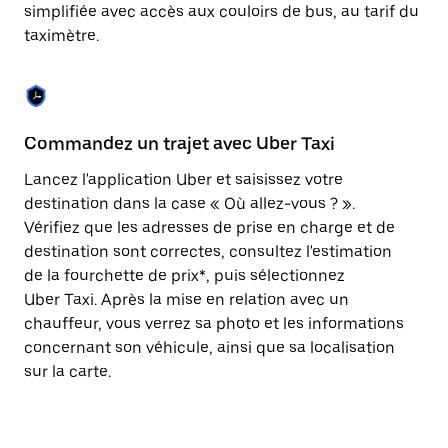
Appuyez
simplifiée avec accès aux couloirs de bus, au tarif du
sur
taximètre.
la
touche
Échap
pour
fermer
le
Commandez un trajet avec Uber Taxi
C
calendrier.
Lancez l'application Uber et saisissez votre
Av
destination dans la case « Où allez-vous ? ».
vé
Vérifiez que les adresses de prise en charge et de
l'
destination sont correctes, consultez l'estimation
Vo
de la fourchette de prix*, puis sélectionnez
l'
Uber Taxi. Après la mise en relation avec un
po
chauffeur, vous verrez sa photo et les informations
au
concernant son véhicule, ainsi que sa localisation
sur la carte.