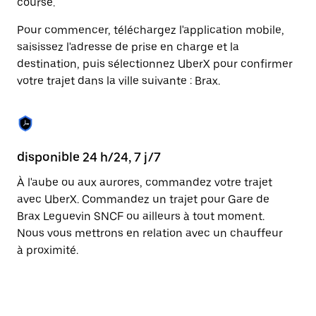
course.
touche
Échap
Pour commencer, téléchargez l'application mobile,
pour
saisissez l'adresse de prise en charge et la
fermer
le
destination, puis sélectionnez UberX pour confirmer
calendrier.
votre trajet dans la ville suivante : Brax.
disponible 24 h/24, 7 j/7
Fo
l'
À l'aube ou aux aurores, commandez votre trajet
avec UberX. Commandez un trajet pour Gare de
Ub
Brax Leguevin SNCF ou ailleurs à tout moment.
pr
Nous vous mettrons en relation avec un chauffeur
cl
à proximité.
de
gé
de
ég