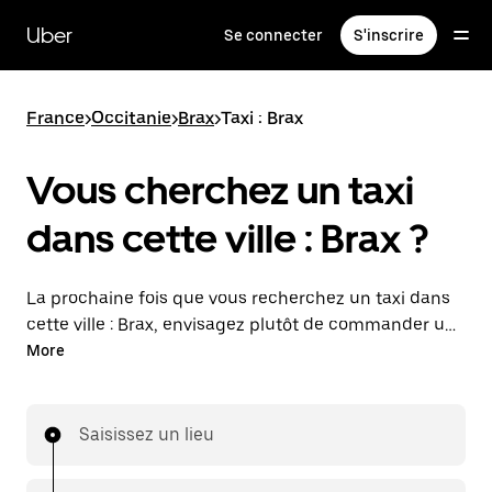
Passer
au
Uber
Se connecter
S'inscrire
contenu
principal
France
>
Occitanie
>
Brax
>
Taxi : Brax
Vous cherchez un taxi
dans cette ville : Brax ?
La prochaine fois que vous recherchez un taxi dans
cette ville : Brax, envisagez plutôt de commander un
trajet avec UberX. Déplacez-vous facilement avec
More
cette option à la demande disponible 24 h/24, 7 j/7.
Commandez un trajet avec l'application Uber,
consultez l'estimation tarifaire, puis laissez-vous
Saisissez un lieu
conduire à destination.