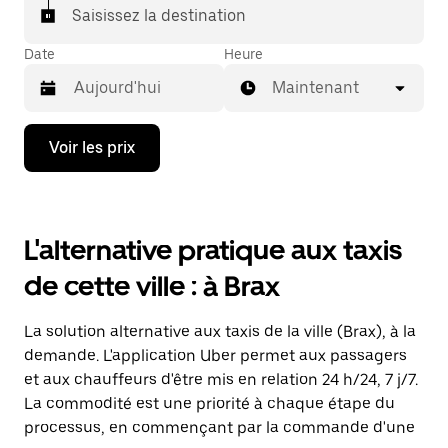
Saisissez la destination
Date
Heure
Maintenant
Appuyez
Voir les prix
sur
la
flèche
vers
le
L'alternative pratique aux taxis
bas
pour
de cette ville : à Brax
ouvrir
le
calendrier
La solution alternative aux taxis de la ville (Brax), à la
et
sélectionner
demande. L'application Uber permet aux passagers
une
et aux chauffeurs d'être mis en relation 24 h/24, 7 j/7.
date.
La commodité est une priorité à chaque étape du
Appuyez
sur
processus, en commençant par la commande d'une
la