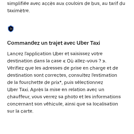
Appuyez
simplifiée avec accès aux couloirs de bus, au tarif du
sur
taximètre.
la
touche
Échap
pour
fermer
le
Commandez un trajet avec Uber Taxi
C
calendrier.
Lancez l'application Uber et saisissez votre
Av
destination dans la case « Où allez-vous ? ».
vé
Vérifiez que les adresses de prise en charge et de
l'
destination sont correctes, consultez l'estimation
Vo
de la fourchette de prix*, puis sélectionnez
l'
Uber Taxi. Après la mise en relation avec un
po
chauffeur, vous verrez sa photo et les informations
au
concernant son véhicule, ainsi que sa localisation
sur la carte.