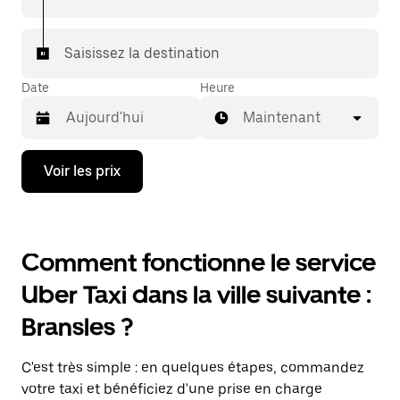
Saisissez la destination
Date
Heure
Maintenant
Appuyez
Voir les prix
sur
la
flèche
vers
le
Comment fonctionne le service
bas
pour
Uber Taxi dans la ville suivante :
ouvrir
le
Bransles ?
calendrier
et
sélectionner
C'est très simple : en quelques étapes, commandez
une
date.
votre taxi et bénéficiez d'une prise en charge