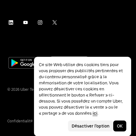
Ce site Web utilise des cookies tiers pour
vous proposer des publicités pertinentes et
du contenu personnalisé grâce à la
mémorisation de votre localisation. Vous
pouvez désactiver ces cookies en
©
2026
Uber Technologies Inc.
sélectionnant le bouton « Refuser » ci-
dessous. Si vous possédez un compte Uber,
vous pouvez désactiver la « vente » ou le
« partage » de vos données
ici
.
Confidentialité
Accessibilité
Conditions
Désactiver l'option
OK