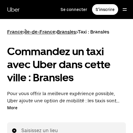
Passer
au
Uber
Se connecter
S'inscrire
contenu
principal
France
>
Île-de-France
>
Bransles
>
Taxi : Bransles
Commandez un taxi
avec Uber dans cette
ville : Bransles
Pour vous offrir la meilleure expérience possible,
Uber ajoute une option de mobilité : les taxis sont
maintenant disponibles dans l'application. Uber Taxi :
More
un taxi quand vous en avez besoin.
Saisissez un lieu