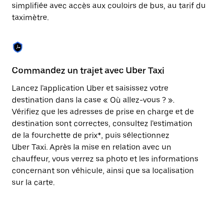
Appuyez
simplifiée avec accès aux couloirs de bus, au tarif du
sur
taximètre.
la
touche
Échap
pour
fermer
le
Commandez un trajet avec Uber Taxi
C
calendrier.
Lancez l'application Uber et saisissez votre
Av
destination dans la case « Où allez-vous ? ».
vé
Vérifiez que les adresses de prise en charge et de
l'
destination sont correctes, consultez l'estimation
Vo
de la fourchette de prix*, puis sélectionnez
l'
Uber Taxi. Après la mise en relation avec un
po
chauffeur, vous verrez sa photo et les informations
au
concernant son véhicule, ainsi que sa localisation
sur la carte.