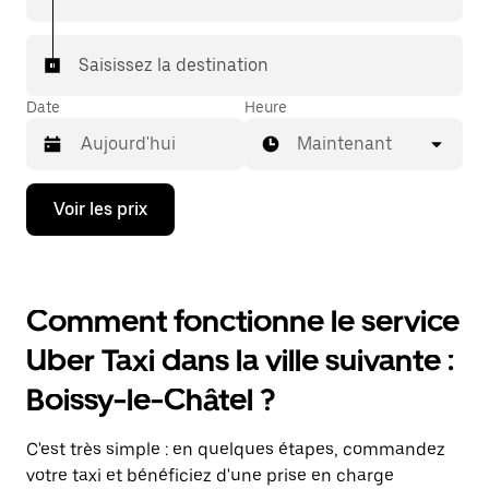
Saisissez la destination
Date
Heure
Maintenant
Appuyez
Voir les prix
sur
la
flèche
vers
le
Comment fonctionne le service
bas
pour
Uber Taxi dans la ville suivante :
ouvrir
le
Boissy-le-Châtel ?
calendrier
et
sélectionner
C'est très simple : en quelques étapes, commandez
une
date.
votre taxi et bénéficiez d'une prise en charge