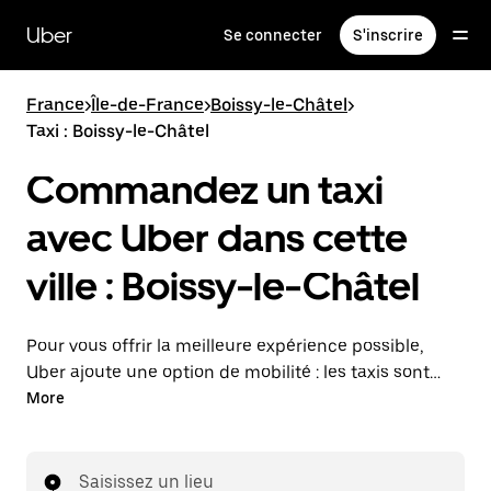
Passer
au
Uber
Se connecter
S'inscrire
contenu
principal
France
>
Île-de-France
>
Boissy-le-Châtel
>
Taxi : Boissy-le-Châtel
Commandez un taxi
avec Uber dans cette
ville : Boissy-le-Châtel
Pour vous offrir la meilleure expérience possible,
Uber ajoute une option de mobilité : les taxis sont
maintenant disponibles dans l'application. Uber Taxi :
More
un taxi quand vous en avez besoin.
Saisissez un lieu