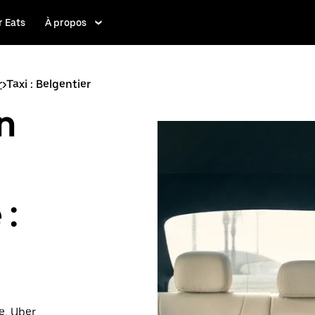
 Eats
À propos
r
>
Taxi : Belgentier
n
 :
e, Uber