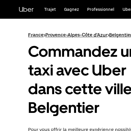
Passer
au
Uber
Trajet
Gagnez
Professionnel
Uber
contenu
principal
France
>
Provence-Alpes-Côte d'Azur
>
Belgentie
Commandez u
taxi avec Uber
dans cette ville
Belgentier
Pour vous offrir la meilleure expérience possibl