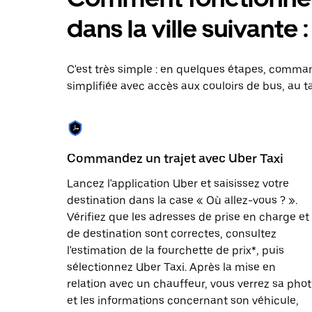
le
calendrier
dans la ville suivante 
et
sélectionner
une
date.
C'est très simple : en quelques étapes, comman
Appuyez
simplifiée avec accès aux couloirs de bus, au ta
sur
la
touche
Échap
pour
fermer
Commandez un trajet avec Uber Taxi
le
calendrier.
Lancez l'application Uber et saisissez votre
destination dans la case « Où allez-vous ? ».
Vérifiez que les adresses de prise en charge et
de destination sont correctes, consultez
l'estimation de la fourchette de prix*, puis
sélectionnez Uber Taxi. Après la mise en
relation avec un chauffeur, vous verrez sa pho
et les informations concernant son véhicule,