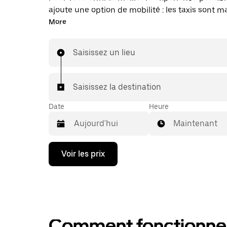
ajoute une option de mobilité : les taxis sont 
disponibles dans l'application. Uber Taxi : un t
More
vous en avez besoin.
Saisissez un lieu
Saisissez la destination
Date
Heure
Maintenant
Appuyez
Voir les prix
sur
la
flèche
vers
le
bas
pour
Comment fonctionne l
ouvrir