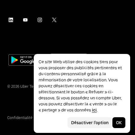
Ce site Web utilise des cookies tiers pour
vous proposer des publicités pertinentes et
du contenu personnalisé grâce à la
mémorisation de votre localisation. Vous
pouvez désactiver ces cookies en
©
2026
Uber Technologies Inc.
sélectionnant le bouton « Refuser » ci-
dessous. Si vous possédez un compte Uber,
vous pouvez désactiver la « vente » ou le
« partage » de vos données
ici
.
Confidentialité
Accessibilité
Conditions
Désactiver l'option
OK