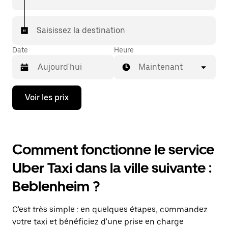
Saisissez la destination
Date
Heure
Maintenant
Appuyez
Voir les prix
sur
la
flèche
vers
le
Comment fonctionne le service
bas
pour
Uber Taxi dans la ville suivante :
ouvrir
le
Beblenheim ?
calendrier
et
sélectionner
C'est très simple : en quelques étapes, commandez
une
date.
votre taxi et bénéficiez d'une prise en charge