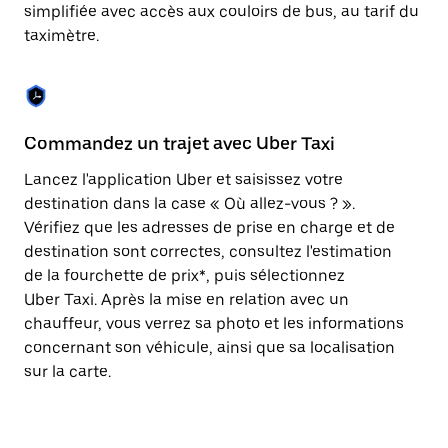
Appuyez
simplifiée avec accès aux couloirs de bus, au tarif du
sur
taximètre.
la
touche
Échap
pour
fermer
le
Commandez un trajet avec Uber Taxi
C
calendrier.
Lancez l'application Uber et saisissez votre
Av
destination dans la case « Où allez-vous ? ».
vé
Vérifiez que les adresses de prise en charge et de
l'
destination sont correctes, consultez l'estimation
Vo
de la fourchette de prix*, puis sélectionnez
l'
Uber Taxi. Après la mise en relation avec un
po
chauffeur, vous verrez sa photo et les informations
au
concernant son véhicule, ainsi que sa localisation
sur la carte.