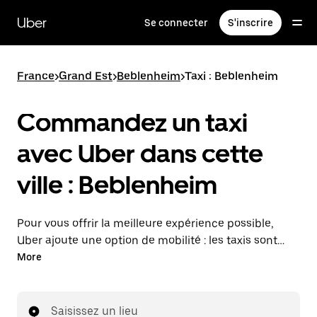
Passer
au
Uber
Se connecter
S'inscrire
contenu
principal
France
>
Grand Est
>
Beblenheim
>
Taxi : Beblenheim
Commandez un taxi
avec Uber dans cette
ville : Beblenheim
Pour vous offrir la meilleure expérience possible,
Uber ajoute une option de mobilité : les taxis sont
maintenant disponibles dans l'application. Uber Taxi :
More
un taxi quand vous en avez besoin.
Saisissez un lieu