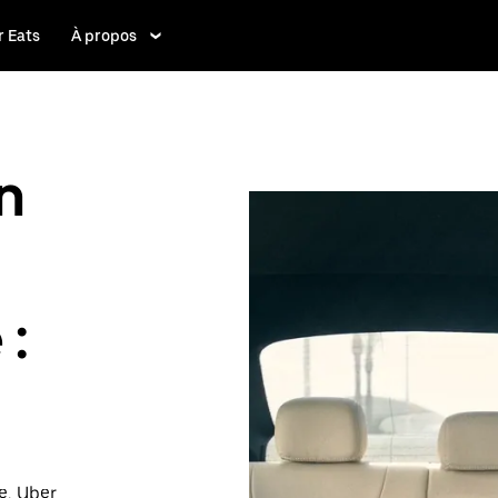
 Eats
À propos
n
 :
e, Uber