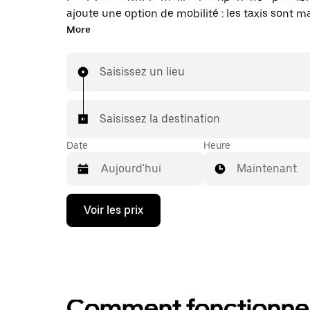
ajoute une option de mobilité : les taxis sont 
disponibles dans l'application. Uber Taxi : un t
More
vous en avez besoin.
Saisissez un lieu
Saisissez la destination
Date
Heure
Maintenant
Appuyez
Voir les prix
sur
la
flèche
vers
le
bas
pour
Comment fonctionne l
ouvrir