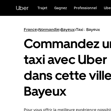
Passer
au
Uber
Trajet
Gagnez
Professionnel
Uber
contenu
principal
France
>
Normandie
>
Bayeux
>
Taxi : Bayeux
Commandez u
taxi avec Uber
dans cette ville
Bayeux
Pour vous offrir la meilleure expérience possibl