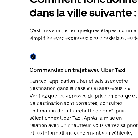
le
calendrier
dans la ville suivante 
et
sélectionner
une
date.
C'est très simple : en quelques étapes, comman
Appuyez
simplifiée avec accès aux couloirs de bus, au ta
sur
la
touche
Échap
pour
fermer
Commandez un trajet avec Uber Taxi
le
calendrier.
Lancez l'application Uber et saisissez votre
destination dans la case « Où allez-vous ? ».
Vérifiez que les adresses de prise en charge et
de destination sont correctes, consultez
l'estimation de la fourchette de prix*, puis
sélectionnez Uber Taxi. Après la mise en
relation avec un chauffeur, vous verrez sa pho
et les informations concernant son véhicule,