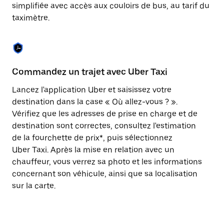
Appuyez
simplifiée avec accès aux couloirs de bus, au tarif du
sur
taximètre.
la
touche
Échap
pour
fermer
le
Commandez un trajet avec Uber Taxi
C
calendrier.
Lancez l'application Uber et saisissez votre
Av
destination dans la case « Où allez-vous ? ».
vé
Vérifiez que les adresses de prise en charge et de
l'
destination sont correctes, consultez l'estimation
Vo
de la fourchette de prix*, puis sélectionnez
l'
Uber Taxi. Après la mise en relation avec un
po
chauffeur, vous verrez sa photo et les informations
au
concernant son véhicule, ainsi que sa localisation
sur la carte.