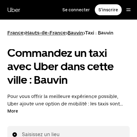
Passer
au
Uber
Se connecter
S'inscrire
contenu
principal
France
>
Hauts-de-France
>
Bauvin
>
Taxi : Bauvin
Commandez un taxi
avec Uber dans cette
ville : Bauvin
Pour vous offrir la meilleure expérience possible,
Uber ajoute une option de mobilité : les taxis sont
maintenant disponibles dans l'application. Uber Taxi :
More
un taxi quand vous en avez besoin.
Saisissez un lieu