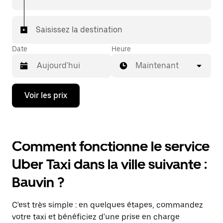
Saisissez la destination
Date
Heure
Maintenant
Appuyez
Voir les prix
sur
la
flèche
vers
le
Comment fonctionne le service
bas
pour
Uber Taxi dans la ville suivante :
ouvrir
le
Bauvin ?
calendrier
et
sélectionner
C'est très simple : en quelques étapes, commandez
une
date.
votre taxi et bénéficiez d'une prise en charge