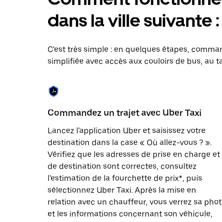
le
calendrier
dans la ville suivante
et
sélectionner
une
date.
C'est très simple : en quelques étapes, comman
Appuyez
simplifiée avec accès aux couloirs de bus, au ta
sur
la
touche
Échap
pour
fermer
Commandez un trajet avec Uber Taxi
le
calendrier.
Lancez l'application Uber et saisissez votre
destination dans la case « Où allez-vous ? ».
Vérifiez que les adresses de prise en charge et
de destination sont correctes, consultez
l'estimation de la fourchette de prix*, puis
sélectionnez Uber Taxi. Après la mise en
relation avec un chauffeur, vous verrez sa pho
et les informations concernant son véhicule,