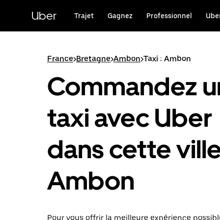
Passer
au
Uber
Trajet
Gagnez
Professionnel
Uber
contenu
principal
France
>
Bretagne
>
Ambon
>
Taxi : Ambon
Commandez u
taxi avec Uber
dans cette ville
Ambon
Pour vous offrir la meilleure expérience possibl