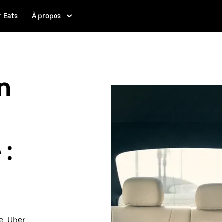
 Eats
À propos
n
 :
e, Uber