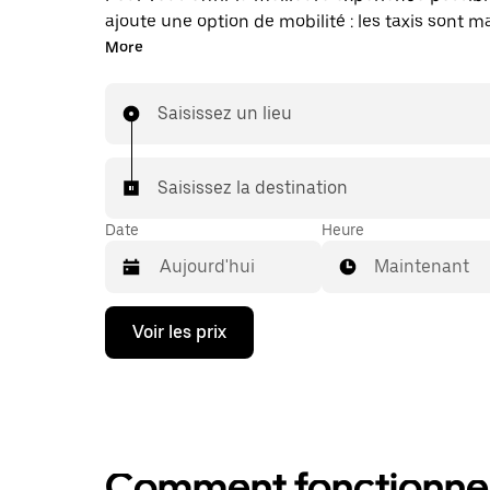
ajoute une option de mobilité : les taxis sont 
disponibles dans l'application. Uber Taxi : un t
More
vous en avez besoin.
Saisissez un lieu
Saisissez la destination
Date
Heure
Maintenant
Appuyez
Voir les prix
sur
la
flèche
vers
le
bas
pour
Comment fonctionne l
ouvrir