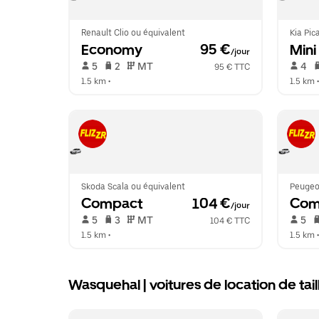
Renault Clio ou équivalent
Kia Pic
Economy
 95 €
Mini
/jour
 5   
 2   
 MT   
 4   
95 € TTC
1.5 km
 •  
1.5 km
 •
Skoda Scala ou équivalent
Peugeo
Compact
 104 €
Com
/jour
 5   
 3   
 MT   
 5   
104 € TTC
1.5 km
 •  
1.5 km
 •
Wasquehal | voitures de location de tail