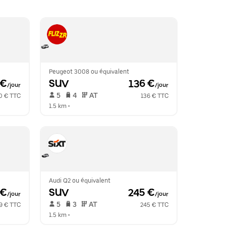
Peugeot 3008 ou équivalent
 €
SUV
 136 €
/jour
/jour
 5   
 4   
 AT   
0 € TTC
136 € TTC
1.5 km
 •  
Audi Q2 ou équivalent
 €
SUV
 245 €
/jour
/jour
 5   
 3   
 AT   
9 € TTC
245 € TTC
1.5 km
 •  