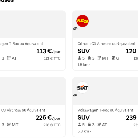
euses
agen T-Roc ou équivalent
Citroen C3 Aircross ou équivalent
 113 €
SUV
 120
/jour
 3   
 AT   
 5   
 3   
 MT   
 G  
113 € TTC
12
  
1.5 km
 •  
 C3 Aircross ou équivalent
Volkswagen T-Roc ou équivalent
 226 €
SUV
 239
/jour
 3   
 MT   
 5   
 3   
 AT   
226 € TTC
23
  
5.3 km
 •  