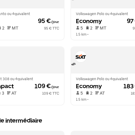
anto ou équivalent
Volkswagen Polo ou équivalent
 95 €
Economy
 97
/jour
 2   
 MT   
 5   
 2   
 MT   
95 € TTC
9
  
1.5 km
 •  
t 308 ou équivalent
Volkswagen Polo ou équivalent
pact
 109 €
Economy
 183
/jour
 3   
 AT   
 5   
 2   
 AT   
109 € TTC
18
  
1.5 km
 •  
le intermédiaire