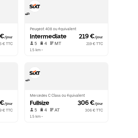
Peugeot 408 ou équivalent
 €
Intermediate
 219 €
/jour
/jour
 5   
 4   
 MT   
6 € TTC
219 € TTC
1.5 km
 •  
Mercedes C Class ou équivalent
 €
Fullsize
 306 €
/jour
/jour
 5   
 4   
 AT   
9 € TTC
306 € TTC
1.5 km
 •  