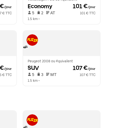
 €
Economy
 101 €
/jour
/jour
 5   
 2   
 AT   
7 € TTC
101 € TTC
1.5 km
 •  
Peugeot 2008 ou équivalent
 €
SUV
 107 €
/jour
/jour
 5   
 3   
 MT   
6 € TTC
107 € TTC
1.5 km
 •  