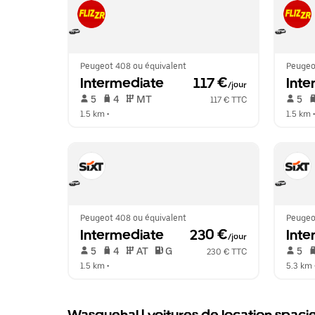
Peugeot 408 ou équivalent
Peugeo
Intermediate
 117 €
Inte
/jour
 5   
 4   
 MT   
 5   
117 € TTC
1.5 km
 •  
1.5 km
 •
Peugeot 408 ou équivalent
Peugeo
Intermediate
 230 €
Inte
/jour
 5   
 4   
 AT   
 G  
 5   
230 € TTC
1.5 km
 •  
5.3 km
 