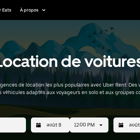
 Eats
À propos
ocation de voiture
ences de location les plus populaires avec Uber Rent. Des v
s véhicules adaptés aux voyageurs en solo et aux groupes c
le Airport) pour trouver des voitures de location à proximité.
12:00 PM