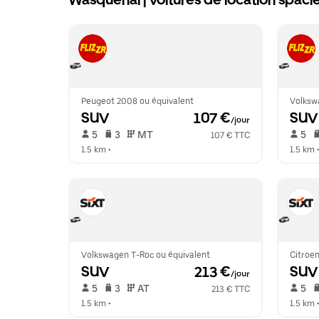
Wasquehal | voitures de location spaci
Peugeot 2008 ou équivalent
Volksw
SUV
 107 €
SUV
/jour
 5   
 3   
 MT   
 5   
107 € TTC
1.5 km
 •  
1.5 km
 •
Volkswagen T-Roc ou équivalent
Citroen
SUV
 213 €
SUV
/jour
 5   
 3   
 AT   
 5   
213 € TTC
1.5 km
 •  
1.5 km
 •