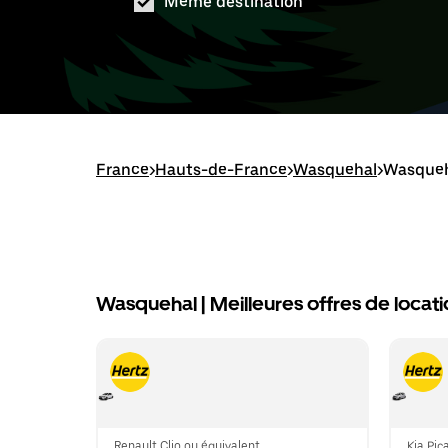
Même destination
France
>
Hauts-de-France
>
Wasquehal
>
Wasqueha
Wasquehal | Meilleures offres de locati
Renault Clio ou équivalent
Kia Pic