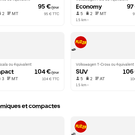
 95 €
Economy
 97
/jour
 2   
 MT   
 5   
 2   
 MT   
95 € TTC
9
  
1.5 km
 •  
cala ou équivalent
Volkswagen T-Cross ou équivalent
pact
 104 €
SUV
 106
/jour
 3   
 MT   
 5   
 2   
 AT   
104 € TTC
10
  
1.5 km
 •  
nomiques et compactes