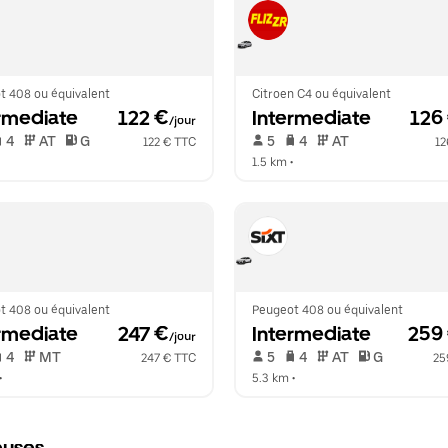
t 408 ou équivalent
Citroen C4 ou équivalent
rmediate
 122 €
Intermediate
 126
/jour
 4   
 AT   
 G  
 5   
 4   
 AT   
122 € TTC
12
  
1.5 km
 •  
t 408 ou équivalent
Peugeot 408 ou équivalent
rmediate
 247 €
Intermediate
 259
/jour
 4   
 MT   
 5   
 4   
 AT   
 G  
247 € TTC
25
•  
5.3 km
 •  