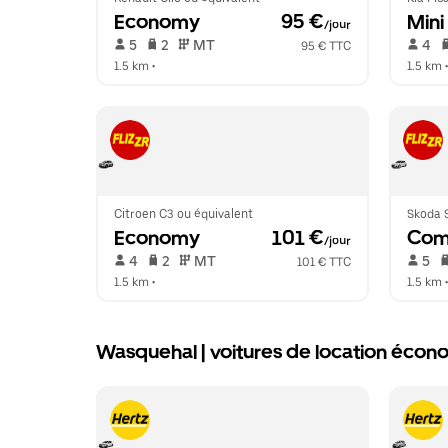
Economy
 95 €
Mini
/jour
 5   
 2   
 MT   
 4   
95 € TTC
1.5 km
 •  
1.5 km
 •
Citroen C3 ou équivalent
Skoda S
Economy
 101 €
Com
/jour
 4   
 2   
 MT   
 5   
101 € TTC
1.5 km
 •  
1.5 km
 •
Wasquehal | voitures de location éco