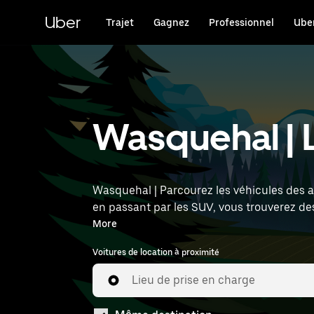
Passer
au
Uber
Trajet
Gagnez
Professionnel
Uber
contenu
principal
Wasquehal | L
Wasquehal | Parcourez les véhicules des ag
en passant par les SUV, vous trouverez de
l'heure et l'emplacement (par exemple : Lil
More
Voitures de location à proximité
Lieu de prise en charge