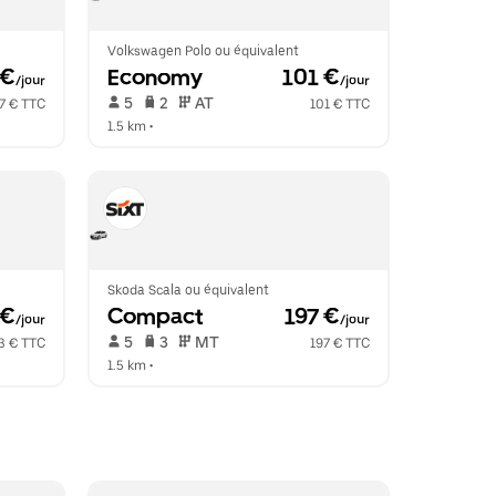
Volkswagen Polo ou équivalent
 €
Economy
 101 €
/jour
/jour
 5   
 2   
 AT   
7 € TTC
101 € TTC
1.5 km
 •  
Skoda Scala ou équivalent
 €
Compact
 197 €
/jour
/jour
 5   
 3   
 MT   
3 € TTC
197 € TTC
1.5 km
 •  