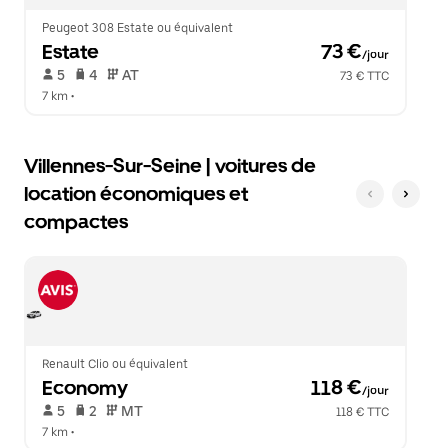
le
calendrier.
Peugeot 308 Estate ou équivalent
Estate
 73 €
/jour
 5   
 4   
 AT   
73 € TTC
7 km
 •  
Villennes-Sur-Seine | voitures de
location économiques et
compactes
Renault Clio ou équivalent
Economy
 118 €
/jour
 5   
 2   
 MT   
118 € TTC
7 km
 •  