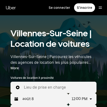
Passer
au
Uber
Se connecter
S'inscrire
contenu
principal
Villennes-Sur-Seine |
Location de voitures
Villennes-Sur-Seine | Parcourez les véhicules
des agences de location les plus populaires
avec Uber Rent. Des voitures électriques aux
More
berlines de luxe en passant par les SUV, vous
Voitures de location à proximité
trouverez des véhicules adaptés aux voyageurs
en solo et aux groupes comptant jusqu'à
Lieu de prise en charge
sept personnes. Saisissez l'heure et
l'emplacement (par exemple : Paris Orly Airport)
12:00 PM
pour trouver des voitures de location à