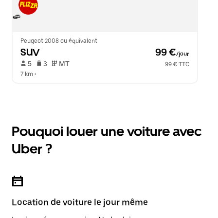
Peugeot 2008 ou équivalent
SUV
 99 €
/jour
 5   
 3   
 MT   
99 € TTC
7 km
 •  
Pouquoi louer une voiture avec
Uber ?
Location de voiture le jour même