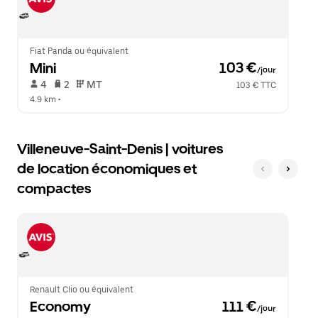
Échap
le
pour
calendrier.
fermer
le
calendrier.
Fiat Panda ou équivalent
Mini
 103 €
/jour
 4   
 2   
 MT   
103 € TTC
4.9 km
 •  
Villeneuve-Saint-Denis | voitures
de location économiques et
compactes
Renault Clio ou équivalent
Economy
 111 €
/jour