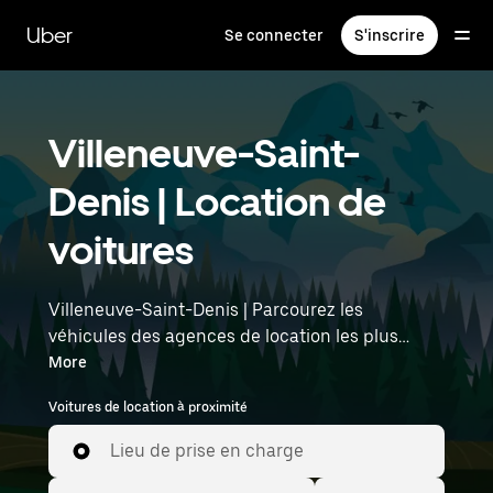
Passer
au
Uber
Se connecter
S'inscrire
contenu
principal
Villeneuve-Saint-
Denis | Location de
voitures
Villeneuve-Saint-Denis | Parcourez les
véhicules des agences de location les plus
populaires avec Uber Rent. Des voitures
More
électriques aux berlines de luxe en passant par
Voitures de location à proximité
les SUV, vous trouverez des véhicules adaptés
aux voyageurs en solo et aux groupes comptant
Lieu de prise en charge
jusqu'à sept personnes. Saisissez l'heure et