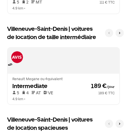
 5   
 2   
 MT   
111 € TTC
4.9 km
 •  
Villeneuve-Saint-Denis | voitures
de location de taille intermédiaire
Renault Megane ou équivalent
Intermediate
 189 €
/jour
 5   
 4   
 AT   
 VE  
189 € TTC
4.9 km
 •  
Villeneuve-Saint-Denis | voitures
de location spacieuses