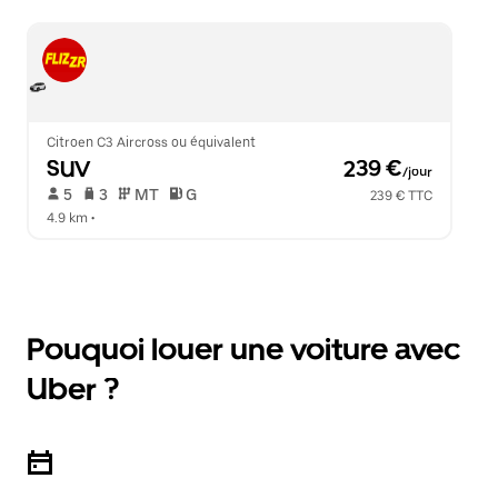
Citroen C3 Aircross ou équivalent
SUV
 239 €
/jour
 5   
 3   
 MT   
 G  
239 € TTC
4.9 km
 •  
Pouquoi louer une voiture avec
Uber ?