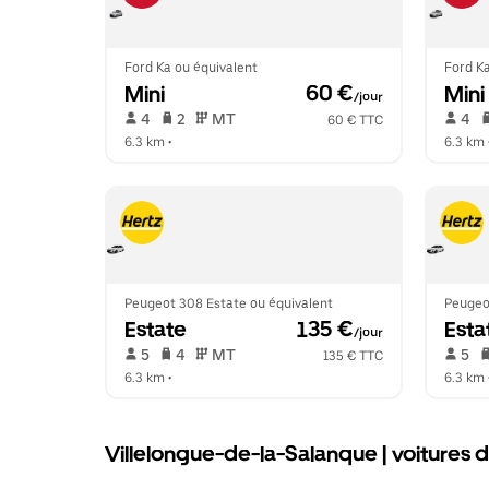
Ford Ka ou équivalent
Ford Ka
Mini
 60 €
Mini
/jour
 4   
 2   
 MT   
 4   
60 € TTC
6.3 km
 •  
6.3 km
 
Peugeot 308 Estate ou équivalent
Peugeo
Estate
 135 €
Esta
/jour
 5   
 4   
 MT   
 5   
135 € TTC
6.3 km
 •  
6.3 km
 
Villelongue-de-la-Salanque | voitures