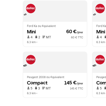
Ford Ka ou équivalent
Ford Ka
Mini
 60 €
Mini
/jour
 4   
 2   
 MT   
 4   
60 € TTC
6.3 km
 •  
6.3 km
 
Peugeot 2008 ou équivalent
Peugeo
Compact
 145 €
Com
/jour
 5   
 3   
 MT   
 5   
145 € TTC
6.3 km
 •  
6.3 km
 