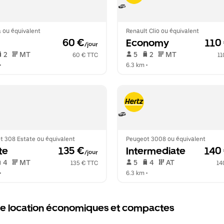
le
le
calendrier.
calendrier.
 ou équivalent
Renault Clio ou équivalent
 60 €
Economy
 110
/jour
 2   
 MT   
 5   
 2   
 MT   
60 € TTC
11
•  
6.3 km
 •  
t 308 Estate ou équivalent
Peugeot 3008 ou équivalent
te
 135 €
Intermediate
 140
/jour
 4   
 MT   
 5   
 4   
 AT   
135 € TTC
14
•  
6.3 km
 •  
 de location économiques et compactes