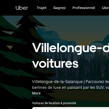
Passer
au
Uber
Trajet
Gagnez
Professionnel
Uber
contenu
principal
Villelongue-d
voitures
Villelongue-de-la-Salanque | Parcourez le
berlines de luxe en passant par les SUV, 
sept personnes. Saisissez l'heure et l'emp
More
Voitures de location à proximité