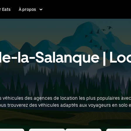
 Eats
À propos
e-la-Salanque | Lo
s véhicules des agences de location les plus populaires avec
vous trouverez des véhicules adaptés aux voyageurs en solo
lacement (par exemple : Perpignan airport) pour trouver des 