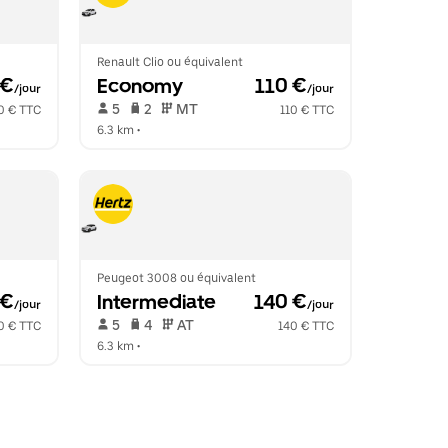
Renault Clio ou équivalent
 €
Economy
 110 €
/jour
/jour
 5   
 2   
 MT   
0 € TTC
110 € TTC
6.3 km
 •  
Peugeot 3008 ou équivalent
 €
Intermediate
 140 €
/jour
/jour
 5   
 4   
 AT   
0 € TTC
140 € TTC
6.3 km
 •  