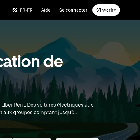
FR-FR
Aide
Se connecter
S'inscrire
cation de
 Uber Rent. Des voitures électriques aux
 et aux groupes comptant jusqu'à
voitures de location à proximité.