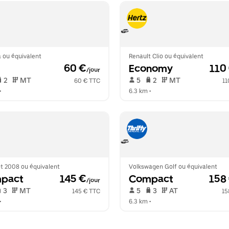
 ou équivalent
Renault Clio ou équivalent
 60 €
Economy
 110
/jour
 2   
 MT   
 5   
 2   
 MT   
60 € TTC
11
•  
6.3 km
 •  
t 2008 ou équivalent
Volkswagen Golf ou équivalent
pact
 145 €
Compact
 158
/jour
 3   
 MT   
 5   
 3   
 AT   
145 € TTC
15
•  
6.3 km
 •  