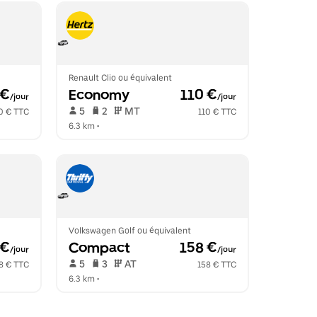
Renault Clio ou équivalent
 €
Economy
 110 €
/jour
/jour
 5   
 2   
 MT   
0 € TTC
110 € TTC
6.3 km
 •  
Volkswagen Golf ou équivalent
 €
Compact
 158 €
/jour
/jour
 5   
 3   
 AT   
8 € TTC
158 € TTC
6.3 km
 •  