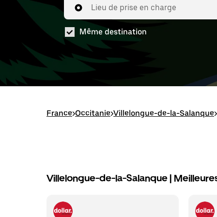
Lieu de prise en charge
Même destination
France
>
Occitanie
>
Villelongue-de-la-Salanque
>
Villelongue-de-la-Salanque | Meilleures