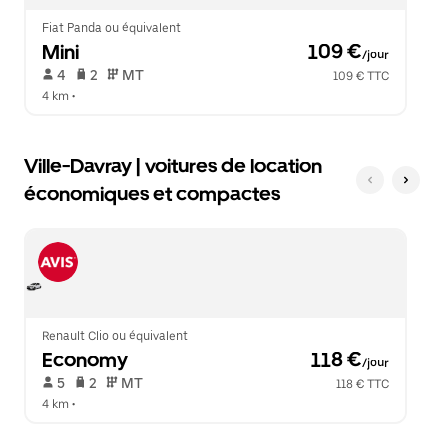
le
calendrier.
Fiat Panda ou équivalent
Mini
 109 €
/jour
 4   
 2   
 MT   
109 € TTC
4 km
 •  
Ville-Davray | voitures de location
économiques et compactes
Renault Clio ou équivalent
Economy
 118 €
/jour
 5   
 2   
 MT   
118 € TTC
4 km
 •  