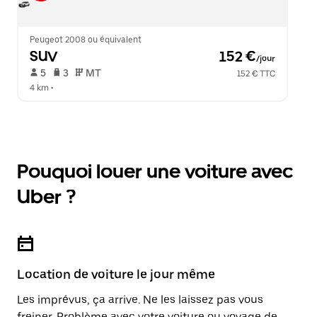
Peugeot 2008 ou équivalent
SUV
 152 €
/jour
 5   
 3   
 MT   
152 € TTC
4 km
 •  
Pouquoi louer une voiture avec
Uber ?
Location de voiture le jour même
Les imprévus, ça arrive. Ne les laissez pas vous
freiner. Problème avec votre voiture ou voyage de