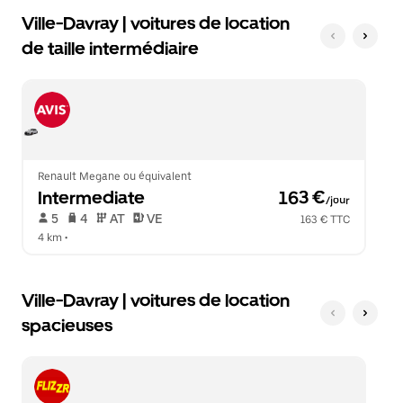
Ville-Davray | voitures de location
de taille intermédiaire
Renault Megane ou équivalent
Intermediate
 163 €
/jour
 5   
 4   
 AT   
 VE  
163 € TTC
4 km
 •  
Ville-Davray | voitures de location
spacieuses