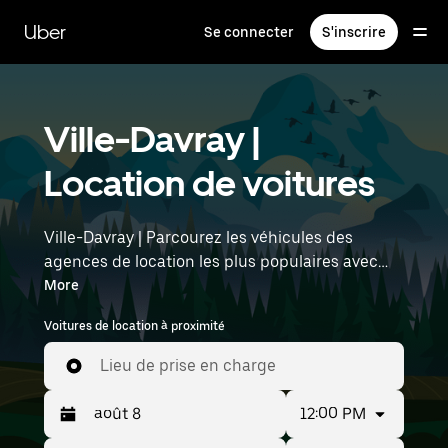
Passer
au
Uber
Se connecter
S'inscrire
contenu
principal
Ville-Davray |
Location de voitures
Ville-Davray | Parcourez les véhicules des
agences de location les plus populaires avec
Uber Rent. Des voitures électriques aux berlines
More
de luxe en passant par les SUV, vous trouverez
Voitures de location à proximité
des véhicules adaptés aux voyageurs en solo et
aux groupes comptant jusqu'à sept personnes.
Lieu de prise en charge
Saisissez l'heure et l'emplacement (par
exemple : Paris Orly Airport) pour trouver des
12:00 PM
voitures de location à proximité.