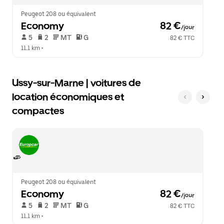
le
calendrier.
Peugeot 208 ou équivalent
Economy
 82 €
/jour
 5   
 2   
 MT   
 G  
82 € TTC
11.1 km
 •  
Ussy-sur-Marne | voitures de
location économiques et
compactes
Peugeot 208 ou équivalent
Economy
 82 €
/jour
 5   
 2   
 MT   
 G  
82 € TTC
11.1 km
 •  