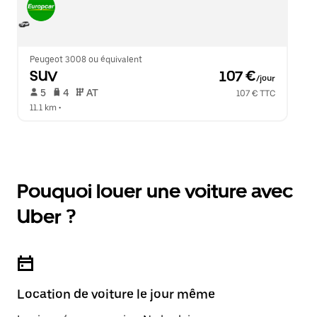
Peugeot 3008 ou équivalent
SUV
 107 €
/jour
 5   
 4   
 AT   
107 € TTC
11.1 km
 •  
Pouquoi louer une voiture avec
Uber ?
Location de voiture le jour même