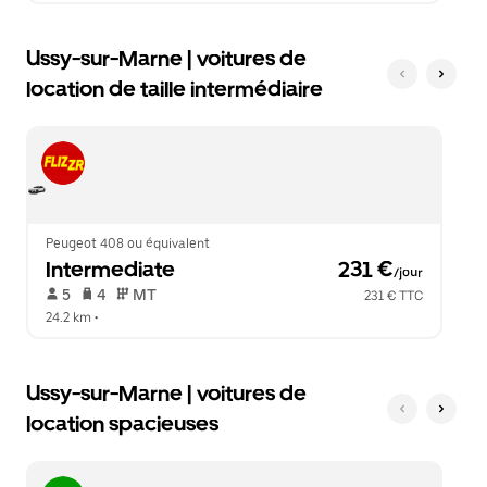
Ussy-sur-Marne | voitures de
location de taille intermédiaire
Peugeot 408 ou équivalent
Intermediate
 231 €
/jour
 5   
 4   
 MT   
231 € TTC
24.2 km
 •  
Ussy-sur-Marne | voitures de
location spacieuses