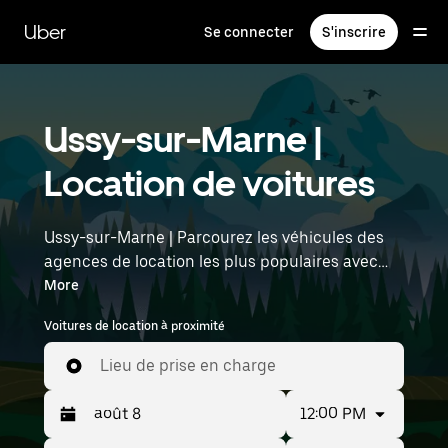
Passer
au
Uber
Se connecter
S'inscrire
contenu
principal
Ussy-sur-Marne |
Location de voitures
Ussy-sur-Marne | Parcourez les véhicules des
agences de location les plus populaires avec
Uber Rent. Des voitures électriques aux berlines
More
de luxe en passant par les SUV, vous trouverez
Voitures de location à proximité
des véhicules adaptés aux voyageurs en solo et
aux groupes comptant jusqu'à sept personnes.
Lieu de prise en charge
Saisissez l'heure et l'emplacement (par
exemple : Paris Charles de Gaulle Airport) pour
12:00 PM
trouver des voitures de location à proximité.