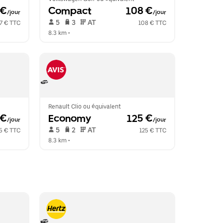
 €
Compact
 108 €
/jour
/jour
 5   
 3   
 AT   
7 € TTC
108 € TTC
8.3 km
 •  
Renault Clio ou équivalent
 €
Economy
 125 €
/jour
/jour
 5   
 2   
 AT   
5 € TTC
125 € TTC
8.3 km
 •  