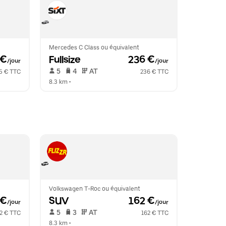
Mercedes C Class ou équivalent
 €
Fullsize
 236 €
/jour
/jour
 5   
 4   
 AT   
5 € TTC
236 € TTC
8.3 km
 •  
Volkswagen T-Roc ou équivalent
 €
SUV
 162 €
/jour
/jour
 5   
 3   
 AT   
2 € TTC
162 € TTC
8.3 km
 •  