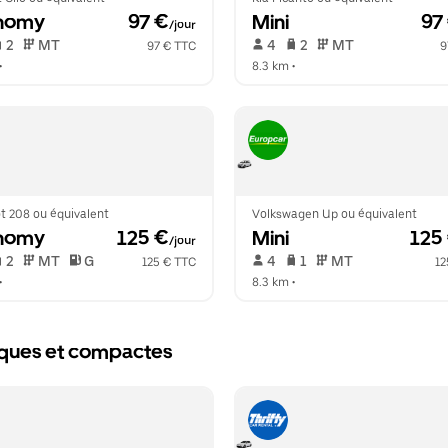
nomy
 97 €
Mini
 97
/jour
 2   
 MT   
 4   
 2   
 MT   
97 € TTC
9
•  
8.3 km
 •  
t 208 ou équivalent
Volkswagen Up ou équivalent
nomy
 125 €
Mini
 125
/jour
 2   
 MT   
 G  
 4   
 1   
 MT   
125 € TTC
12
•  
8.3 km
 •  
miques et compactes