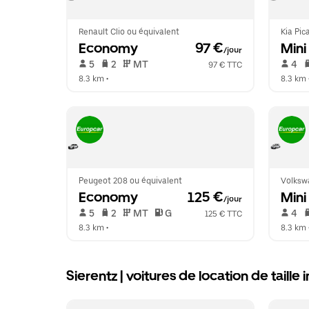
Renault Clio ou équivalent
Kia Pic
Economy
 97 €
Mini
/jour
 5   
 2   
 MT   
 4   
97 € TTC
8.3 km
 •  
8.3 km
 
Peugeot 208 ou équivalent
Volksw
Economy
 125 €
Mini
/jour
 5   
 2   
 MT   
 G  
 4   
125 € TTC
8.3 km
 •  
8.3 km
 
Sierentz | voitures de location de taille