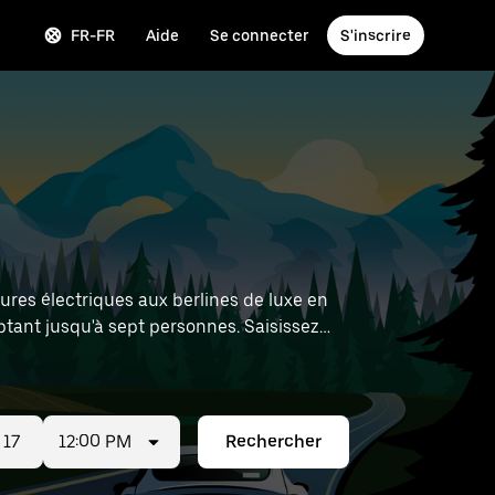
FR-FR
Aide
Se connecter
S'inscrire
tures électriques aux berlines de luxe en
tant jusqu'à sept personnes. Saisissez
ximité.
12:00 PM
Rechercher