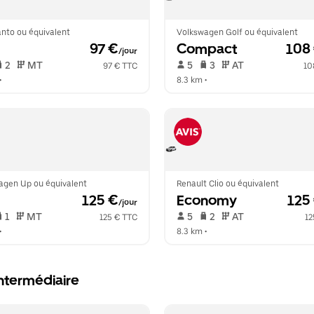
anto ou équivalent
Volkswagen Golf ou équivalent
 97 €
Compact
 108
/jour
 2   
 MT   
 5   
 3   
 AT   
97 € TTC
10
•  
8.3 km
 •  
agen Up ou équivalent
Renault Clio ou équivalent
 125 €
Economy
 125
/jour
 1   
 MT   
 5   
 2   
 AT   
125 € TTC
12
•  
8.3 km
 •  
 intermédiaire