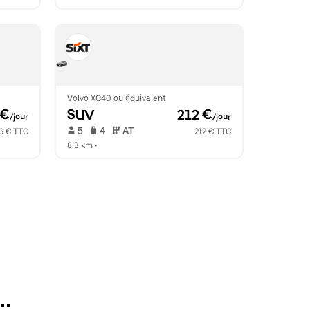
Volvo XC40 ou équivalent
 €
SUV
 212 €
/jour
/jour
 5   
 4   
 AT   
6 € TTC
212 € TTC
8.3 km
 •  