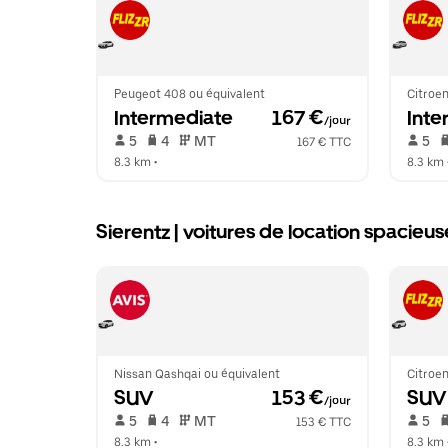
Peugeot 408 ou équivalent
Citroen
Intermediate
 167 €
Inte
/jour
 5   
 4   
 MT   
 5   
167 € TTC
8.3 km
 •  
8.3 km
 
Sierentz | voitures de location spacieus
Nissan Qashqai ou équivalent
Citroen
SUV
 153 €
SUV
/jour
 5   
 4   
 MT   
 5   
153 € TTC
8.3 km
 •  
8.3 km
 