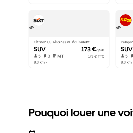
Citroen C3 Aircross ou équivalent
Peugeo
SUV
 173 €
SUV
/jour
 5   
 3   
 MT   
 5   
173 € TTC
8.3 km
 •  
8.3 km
 
Pouquoi louer une voi