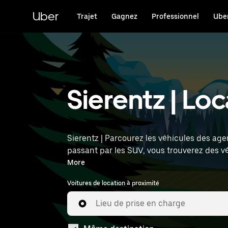
Passer
au
Uber
Trajet
Gagnez
Professionnel
Uber
contenu
principal
Sierentz | Lo
Sierentz | Parcourez les véhicules des age
passant par les SUV, vous trouverez des v
l'heure et l'emplacement (par exemple : St
More
Voitures de location à proximité
Lieu de prise en charge