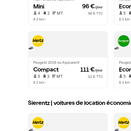
Mini
 96 €
Eco
/jour
 4   
 2   
 MT   
 5   
96 € TTC
8.3 km
 •  
8.3 km
 
Peugeot 2008 ou équivalent
Peugeo
Compact
 111 €
Eco
/jour
 5   
 3   
 MT   
 5   
111 € TTC
8.3 km
 •  
8.3 km
 
Sierentz | voitures de location écono