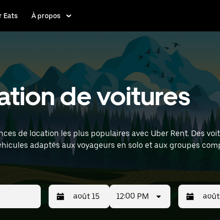
 Eats
À propos
cation de voitures
nces de location les plus populaires avec Uber Rent. Des voi
éhicules adaptés aux voyageurs en solo et aux groupes comp
rasbourg Airport) pour trouver des voitures de location à pro
12:00 PM