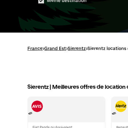
Même destination
France
>
Grand Est
>
Sierentz
>
Sierentz locations 
Sierentz | Meilleures offres de location
Fiat Panda ou équivalent
Renault