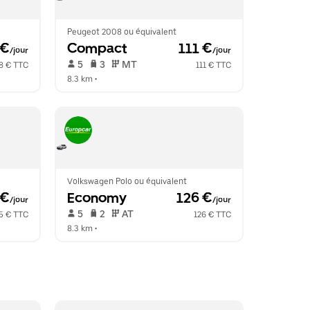
Peugeot 2008 ou équivalent
 €
Compact
 111 €
/jour
/jour
 5   
 3   
 MT   
8 € TTC
111 € TTC
8.3 km
 •  
Volkswagen Polo ou équivalent
 €
Economy
 126 €
/jour
/jour
 5   
 2   
 AT   
5 € TTC
126 € TTC
8.3 km
 •  