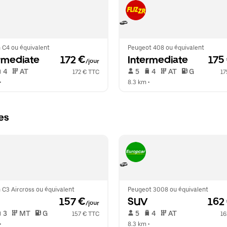
 C4 ou équivalent
Peugeot 408 ou équivalent
rmediate
 172 €
Intermediate
 175
/jour
 4   
 AT   
 5   
 4   
 AT   
 G  
172 € TTC
17
•  
8.3 km
 •  
es
 C3 Aircross ou équivalent
Peugeot 3008 ou équivalent
 157 €
SUV
 162
/jour
 3   
 MT   
 G  
 5   
 4   
 AT   
157 € TTC
16
•  
8.3 km
 •  