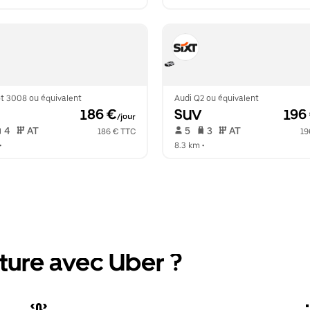
t 3008 ou équivalent
Audi Q2 ou équivalent
 186 €
SUV
 196
/jour
 4   
 AT   
 5   
 3   
 AT   
186 € TTC
19
•  
8.3 km
 •  
ture avec Uber ?