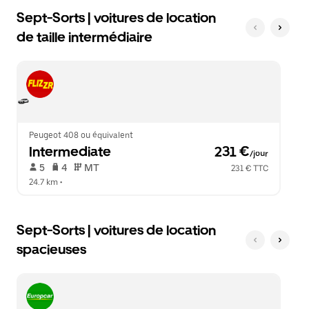
Sept-Sorts | voitures de location
de taille intermédiaire
Peugeot 408 ou équivalent
Intermediate
 231 €
/jour
 5   
 4   
 MT   
231 € TTC
24.7 km
 •  
Sept-Sorts | voitures de location
spacieuses