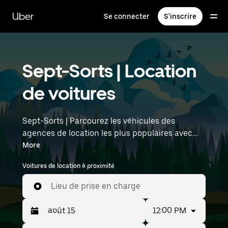
Passer
au
Uber
Se connecter
S'inscrire
contenu
principal
Sept-Sorts | Location
de voitures
Sept-Sorts | Parcourez les véhicules des
agences de location les plus populaires avec
Uber Rent. Des voitures électriques aux berlines
More
de luxe en passant par les SUV, vous trouverez
Voitures de location à proximité
des véhicules adaptés aux voyageurs en solo et
aux groupes comptant jusqu'à sept personnes.
Lieu de prise en charge
Saisissez l'heure et l'emplacement (par
exemple : Paris Charles de Gaulle Airport) pour
12:00 PM
trouver des voitures de location à proximité.