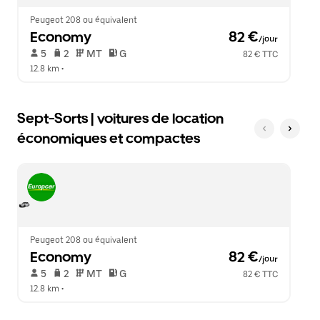
le
calendrier.
Peugeot 208 ou équivalent
Economy
 82 €
/jour
 5   
 2   
 MT   
 G  
82 € TTC
12.8 km
 •  
Sept-Sorts | voitures de location
économiques et compactes
Peugeot 208 ou équivalent
Economy
 82 €
/jour
 5   
 2   
 MT   
 G  
82 € TTC
12.8 km
 •  