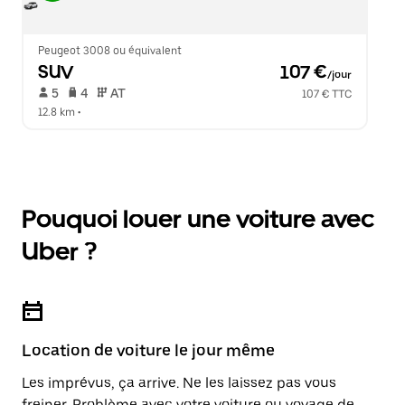
Peugeot 3008 ou équivalent
SUV
 107 €
/jour
 5   
 4   
 AT   
107 € TTC
12.8 km
 •  
Pouquoi louer une voiture avec
Uber ?
Location de voiture le jour même
Les imprévus, ça arrive. Ne les laissez pas vous
freiner. Problème avec votre voiture ou voyage de