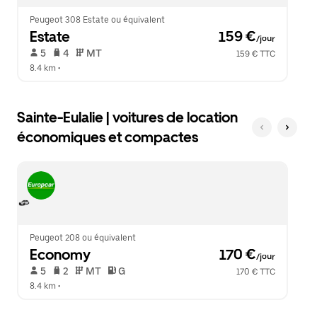
le
calendrier.
Peugeot 308 Estate ou équivalent
Estate
 159 €
/jour
 5   
 4   
 MT   
159 € TTC
8.4 km
 •  
Sainte-Eulalie | voitures de location
économiques et compactes
Peugeot 208 ou équivalent
Economy
 170 €
/jour
 5   
 2   
 MT   
 G  
170 € TTC
8.4 km
 •  