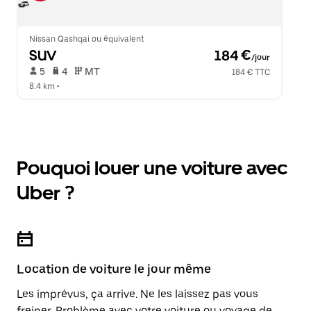
Nissan Qashqai ou équivalent
SUV
 184 €
/jour
 5   
 4   
 MT   
184 € TTC
8.4 km
 •  
Pouquoi louer une voiture avec
Uber ?
Location de voiture le jour même
Les imprévus, ça arrive. Ne les laissez pas vous
freiner. Problème avec votre voiture ou voyage de