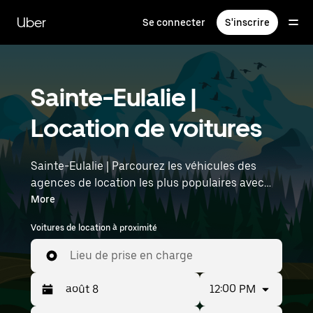
Passer
au
Uber
Se connecter
S'inscrire
contenu
principal
Sainte-Eulalie |
Location de voitures
Sainte-Eulalie | Parcourez les véhicules des
agences de location les plus populaires avec
Uber Rent. Des voitures électriques aux berlines
More
de luxe en passant par les SUV, vous trouverez
Voitures de location à proximité
des véhicules adaptés aux voyageurs en solo et
aux groupes comptant jusqu'à sept personnes.
Lieu de prise en charge
Saisissez l'heure et l'emplacement (par
exemple : Bordeaux–Mérignac Airport) pour
12:00 PM
trouver des voitures de location à proximité.