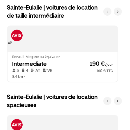
Sainte-Eulalie | voitures de location
de taille intermédiaire
Renault Megane ou équivalent
Intermediate
 190 €
/jour
 5   
 4   
 AT   
 VE  
190 € TTC
8.4 km
 •  
Sainte-Eulalie | voitures de location
spacieuses