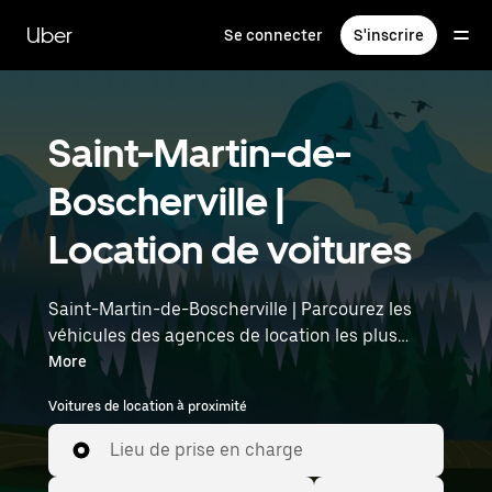
Passer
au
Uber
Se connecter
S'inscrire
contenu
principal
Saint-Martin-de-
Boscherville |
Location de voitures
Saint-Martin-de-Boscherville | Parcourez les
véhicules des agences de location les plus
populaires avec Uber Rent. Des voitures
More
électriques aux berlines de luxe en passant par
Voitures de location à proximité
les SUV, vous trouverez des véhicules adaptés
aux voyageurs en solo et aux groupes comptant
Lieu de prise en charge
jusqu'à sept personnes. Saisissez l'heure et