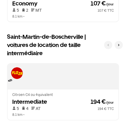
Economy
 107 €
/jour
 5   
 2   
 MT   
107 € TTC
8.1 km
 •  
Saint-Martin-de-Boscherville |
voitures de location de taille
intermédiaire
Citroen C4 ou équivalent
Intermediate
 194 €
/jour
 5   
 4   
 AT   
194 € TTC
8.1 km
 •  