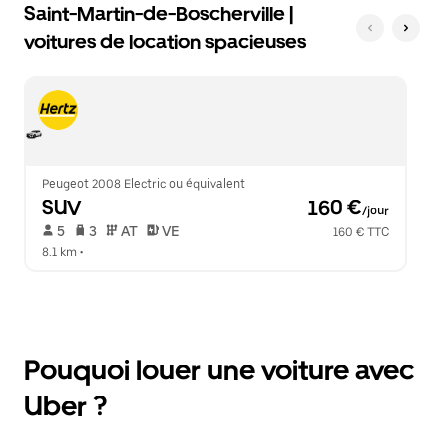
Saint-Martin-de-Boscherville |
voitures de location spacieuses
Peugeot 2008 Electric ou équivalent
SUV
 160 €
/jour
 5   
 3   
 AT   
 VE  
160 € TTC
8.1 km
 •  
Pouquoi louer une voiture avec
Uber ?