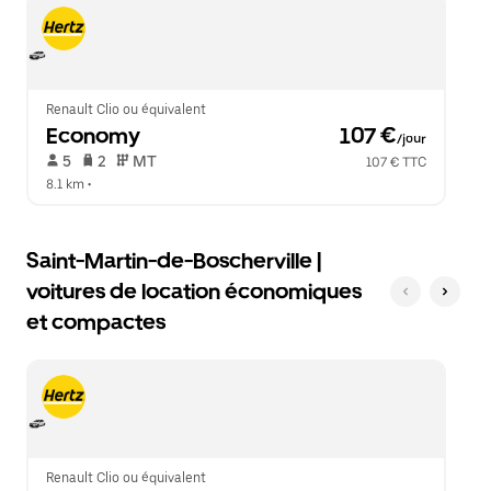
Échap
le
pour
calendrier.
fermer
le
calendrier.
Renault Clio ou équivalent
Economy
 107 €
/jour
 5   
 2   
 MT   
107 € TTC
8.1 km
 •  
Saint-Martin-de-Boscherville |
voitures de location économiques
et compactes
Renault Clio ou équivalent