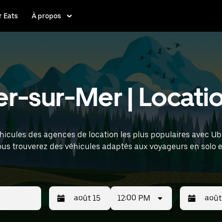
 Eats
À propos
r-sur-Mer | Locatio
hicules des agences de location les plus populaires avec Ube
vous trouverez des véhicules adaptés aux voyageurs en solo
lacement (par exemple : Marseille Provence Airport) pour trou
12:00 PM