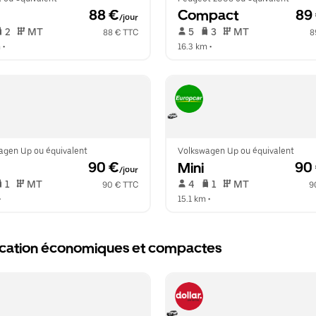
 88 €
Compact
 89
/jour
 2   
 MT   
 5   
 3   
 MT   
88 € TTC
8
m
 •  
16.3 km
 •  
agen Up ou équivalent
Volkswagen Up ou équivalent
 90 €
Mini
 90
/jour
 1   
 MT   
 4   
 1   
 MT   
90 € TTC
9
•  
15.1 km
 •  
 location économiques et compactes