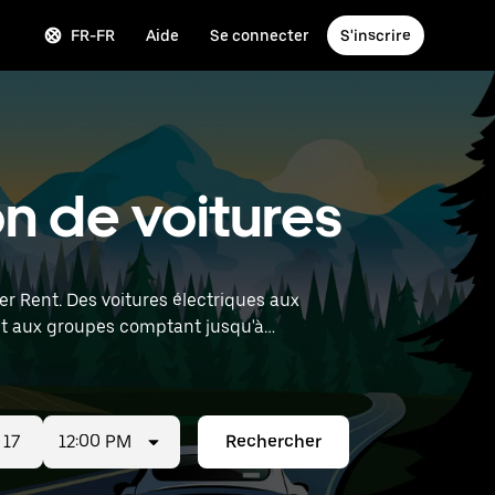
FR-FR
Aide
Se connecter
S'inscrire
n de voitures
r Rent. Des voitures électriques aux
 et aux groupes comptant jusqu'à
ver des voitures de location à proximité.
12:00 PM
Rechercher