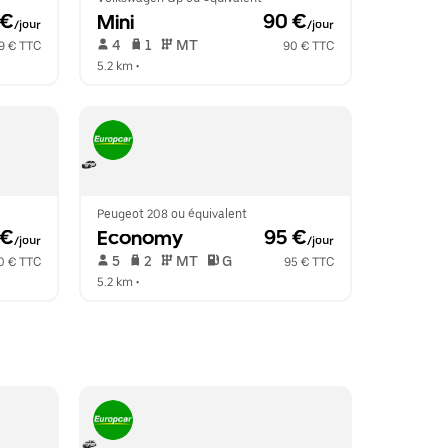
 €
Mini
 90 €
/jour
/jour
 4   
 1   
 MT   
9 € TTC
90 € TTC
5.2 km
 •  
Peugeot 208 ou équivalent
 €
Economy
 95 €
/jour
/jour
 5   
 2   
 MT   
 G  
0 € TTC
95 € TTC
5.2 km
 •  