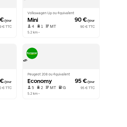
Volkswagen Up ou équivalent
 €
Mini
 90 €
/jour
/jour
 4   
 1   
 MT   
9 € TTC
90 € TTC
5.2 km
 •  
Peugeot 208 ou équivalent
 €
Economy
 95 €
/jour
/jour
 5   
 2   
 MT   
 G  
0 € TTC
95 € TTC
5.2 km
 •  