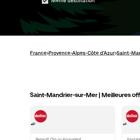
Même destination
France
>
Provence-Alpes-Côte d'Azur
>
Saint-Ma
Saint-Mandrier-sur-Mer | Meilleures off
Renault Clio ou équivalent
Ford Ka