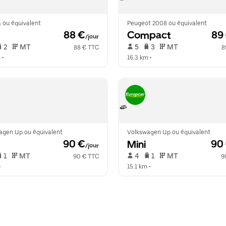
 ou équivalent
Peugeot 2008 ou équivalent
 88 €
Compact
 89
/jour
 2   
 MT   
 5   
 3   
 MT   
88 € TTC
8
m
 •  
16.3 km
 •  
agen Up ou équivalent
Volkswagen Up ou équivalent
 90 €
Mini
 90
/jour
 1   
 MT   
 4   
 1   
 MT   
90 € TTC
9
•  
15.1 km
 •  