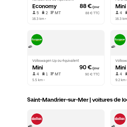
Economy
 88 €
Mini
/jour
 5   
 2   
 MT   
 4   
88 € TTC
16.3 km
 •  
16.3 k
Volkswagen Up ou équivalent
Volksw
Mini
 90 €
Mini
/jour
 4   
 1   
 MT   
 4   
90 € TTC
5.5 km
 •  
9.2 km
 
Saint-Mandrier-sur-Mer | voitures de