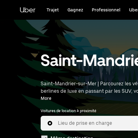
Passer
au
Uber
Trajet
Gagnez
Professionnel
Uber
contenu
principal
Saint-Mandrie
Saint-Mandrier-sur-Mer | Parcourez les vé
berlines de luxe en passant par les SUV, 
sept personnes. Saisissez l'heure et l'emp
More
Voitures de location à proximité
Lieu de prise en charge