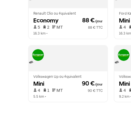
Renault Clio ou équivalent
Ford Ka
Economy
 88 €
Mini
/jour
 5   
 2   
 MT   
 4   
88 € TTC
16.3 km
 •  
16.3 k
Volkswagen Up ou équivalent
Volksw
Mini
 90 €
Mini
/jour
 4   
 1   
 MT   
 4   
90 € TTC
5.5 km
 •  
9.2 km
 