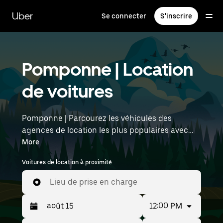
Passer
au
Uber
Se connecter
S'inscrire
contenu
principal
Pomponne | Location
de voitures
Pomponne | Parcourez les véhicules des
agences de location les plus populaires avec
Uber Rent. Des voitures électriques aux berlines
More
de luxe en passant par les SUV, vous trouverez
Voitures de location à proximité
des véhicules adaptés aux voyageurs en solo et
aux groupes comptant jusqu'à sept personnes.
Lieu de prise en charge
Saisissez l'heure et l'emplacement (par
exemple : Paris Charles de Gaulle Airport) pour
12:00 PM
trouver des voitures de location à proximité.