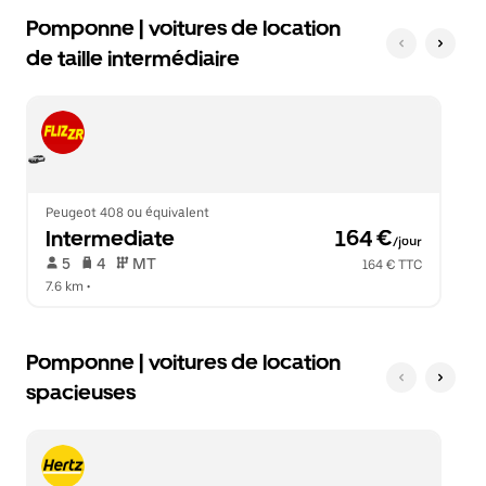
Pomponne | voitures de location
de taille intermédiaire
Peugeot 408 ou équivalent
Intermediate
 164 €
/jour
 5   
 4   
 MT   
164 € TTC
7.6 km
 •  
Pomponne | voitures de location
spacieuses