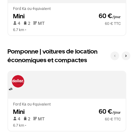
le
calendrier.
Ford Ka ou équivalent
Mini
 60 €
/jour
 4   
 2   
 MT   
60 € TTC
6.7 km
 •  
Pomponne | voitures de location
économiques et compactes
Ford Ka ou équivalent
Mini
 60 €
/jour
 4   
 2   
 MT   
60 € TTC
6.7 km
 •  