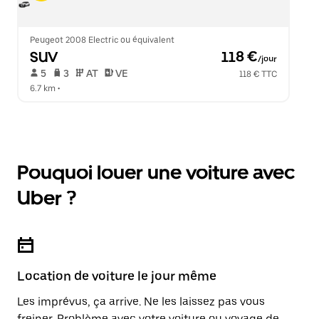
Peugeot 2008 Electric ou équivalent
SUV
 118 €
/jour
 5   
 3   
 AT   
 VE  
118 € TTC
6.7 km
 •  
Pouquoi louer une voiture avec
Uber ?
Location de voiture le jour même
Les imprévus, ça arrive. Ne les laissez pas vous
freiner. Problème avec votre voiture ou voyage de