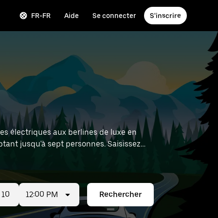
FR-FR
Aide
Se connecter
S'inscrire
es électriques aux berlines de luxe en
tant jusqu'à sept personnes. Saisissez
ion à proximité.
12:00 PM
Rechercher