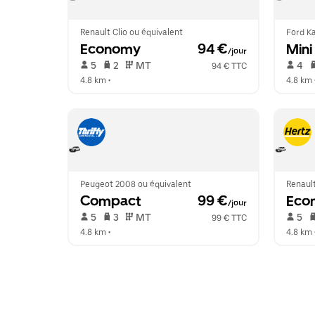
Renault Clio ou équivalent
Ford Ka
Economy
 94 €
Mini
/jour
 5   
 2   
 MT   
 4   
94 € TTC
4.8 km
 •  
4.8 km
 
Peugeot 2008 ou équivalent
Renault
Compact
 99 €
Eco
/jour
 5   
 3   
 MT   
 5   
99 € TTC
4.8 km
 •  
4.8 km
 