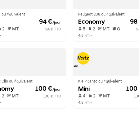
 ou équivalent
Peugeot 208 ou équivalent
 94 €
Economy
 98
/jour
 2   
 MT   
 5   
 2   
 MT   
 G  
94 € TTC
9
•  
4.8 km
 •  
 Clio ou équivalent
Kia Picanto ou équivalent
nomy
 100 €
Mini
 100
/jour
 2   
 MT   
 4   
 2   
 MT   
100 € TTC
10
•  
4.8 km
 •  