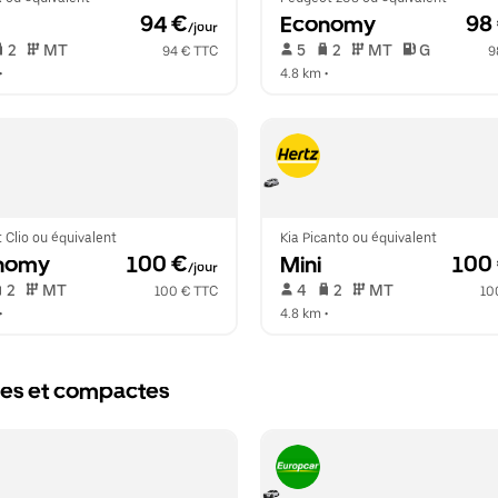
 94 €
Economy
 98
/jour
 2   
 MT   
 5   
 2   
 MT   
 G  
94 € TTC
9
•  
4.8 km
 •  
 Clio ou équivalent
Kia Picanto ou équivalent
nomy
 100 €
Mini
 100
/jour
 2   
 MT   
 4   
 2   
 MT   
100 € TTC
10
•  
4.8 km
 •  
ques et compactes