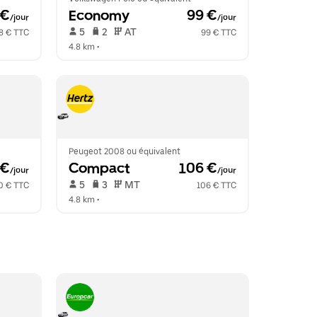
 €
Economy
 99 €
/jour
/jour
 5   
 2   
 AT   
8 € TTC
99 € TTC
4.8 km
 •  
Peugeot 2008 ou équivalent
 €
Compact
 106 €
/jour
/jour
 5   
 3   
 MT   
0 € TTC
106 € TTC
4.8 km
 •  