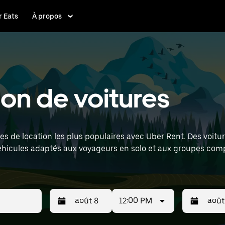
 Eats
À propos
ion de voitures
es de location les plus populaires avec Uber Rent. Des voitur
éhicules adaptés aux voyageurs en solo et aux groupes comp
on–Saint-Exupéry Airport) pour trouver des voitures de locat
12:00 PM