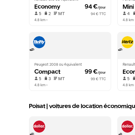
Economy
 94 €
Mini
/jour
 5   
 2   
 MT   
 4   
94 € TTC
4.8 km
 •  
4.8 km
 
Peugeot 2008 ou équivalent
Renault
Compact
 99 €
Eco
/jour
 5   
 3   
 MT   
 5   
99 € TTC
4.8 km
 •  
4.8 km
 
Poisat | voitures de location économi