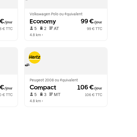
Volkswagen Polo ou équivalent
 €
Economy
 99 €
/jour
/jour
 5   
 2   
 AT   
8 € TTC
99 € TTC
4.8 km
 •  
Peugeot 2008 ou équivalent
 €
Compact
 106 €
/jour
/jour
 5   
 3   
 MT   
0 € TTC
106 € TTC
4.8 km
 •  