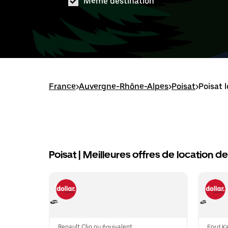
Même destination
France
>
Auvergne-Rhône-Alpes
>
Poisat
>
Poisat 
Poisat | Meilleures offres de location de
Renault Clio ou équivalent
Ford Ka