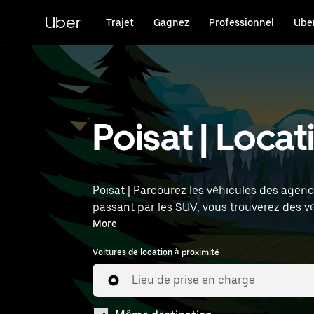
Passer
au
Uber
Trajet
Gagnez
Professionnel
Uber
contenu
principal
Poisat | Locat
Poisat | Parcourez les véhicules des agenc
passant par les SUV, vous trouverez des v
l'heure et l'emplacement (par exemple : Ly
More
Voitures de location à proximité
Lieu de prise en charge