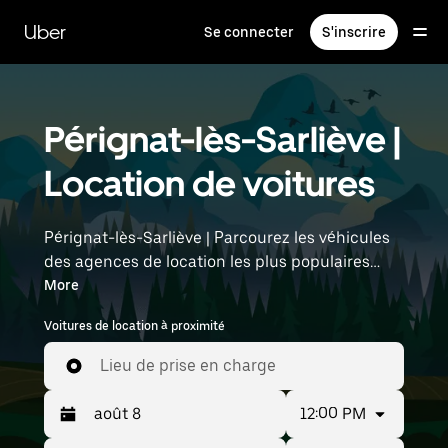
Passer
au
Uber
Se connecter
S'inscrire
contenu
principal
Pérignat-lès-Sarliève |
Location de voitures
Pérignat-lès-Sarliève | Parcourez les véhicules
des agences de location les plus populaires
avec Uber Rent. Des voitures électriques aux
More
berlines de luxe en passant par les SUV, vous
Voitures de location à proximité
trouverez des véhicules adaptés aux voyageurs
en solo et aux groupes comptant jusqu'à
Lieu de prise en charge
sept personnes. Saisissez l'heure et
l'emplacement (par exemple : Lyon–Saint-
12:00 PM
Exupéry Airport) pour trouver des voitures de