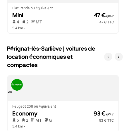
le
calendrier.
Fiat Panda ou équivalent
Mini
 47 €
/jour
 4   
 2   
 MT   
47 € TTC
5.4 km
 •  
Pérignat-lès-Sarliève | voitures de
location économiques et
compactes
Peugeot 208 ou équivalent
Economy
 93 €
/jour
 5   
 2   
 MT   
 G  
93 € TTC
5.4 km
 •  