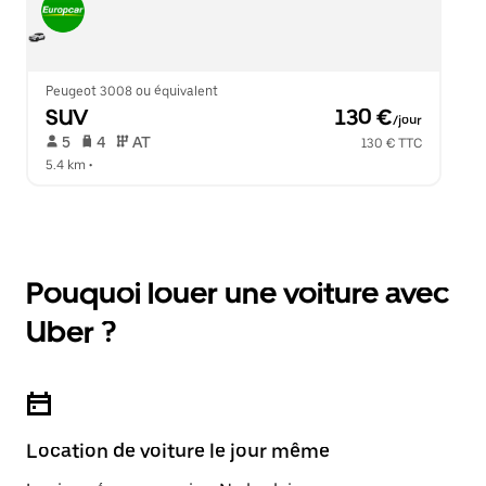
Peugeot 3008 ou équivalent
SUV
 130 €
/jour
 5   
 4   
 AT   
130 € TTC
5.4 km
 •  
Pouquoi louer une voiture avec
Uber ?
Location de voiture le jour même