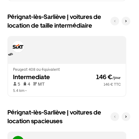
Pérignat-lès-Sarliève | voitures de
location de taille intermédiaire
Peugeot 408 ou équivalent
Intermediate
 146 €
/jour
 5   
 4   
 MT   
146 € TTC
5.4 km
 •  
Pérignat-lès-Sarliève | voitures de
location spacieuses