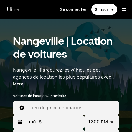
Passer
au
Uber
Se connecter
S'inscrire
contenu
principal
Nangeville | Location
de voitures
Nangeville | Parcourez les véhicules des
agences de location les plus populaires avec
Uber Rent. Des voitures électriques aux berlines
More
de luxe en passant par les SUV, vous trouverez
Voitures de location à proximité
des véhicules adaptés aux voyageurs en solo et
aux groupes comptant jusqu'à sept personnes.
Lieu de prise en charge
Saisissez l'heure et l'emplacement (par
exemple : Paris Orly Airport) pour trouver des
12:00 PM
voitures de location à proximité.