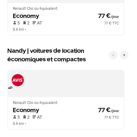
le
calendrier.
Renault Clio ou équivalent
Economy
 77 €
/jour
 5   
 2   
 AT   
77 € TTC
8.6 km
 •  
Nandy | voitures de location
économiques et compactes
Renault Clio ou équivalent
Economy
 77 €
/jour
 5   
 2   
 AT   
77 € TTC
8.6 km
 •  