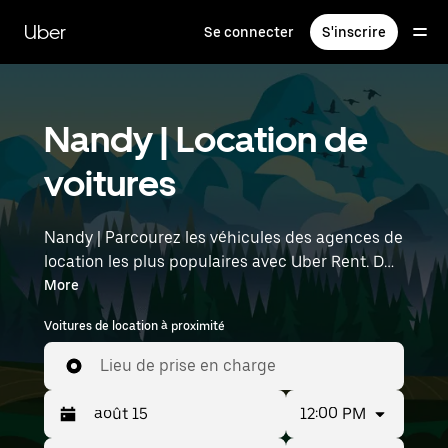
Passer
au
Uber
Se connecter
S'inscrire
contenu
principal
Nandy | Location de
voitures
Nandy | Parcourez les véhicules des agences de
location les plus populaires avec Uber Rent. Des
voitures électriques aux berlines de luxe en
More
passant par les SUV, vous trouverez des
Voitures de location à proximité
véhicules adaptés aux voyageurs en solo et aux
groupes comptant jusqu'à sept personnes.
Lieu de prise en charge
Saisissez l'heure et l'emplacement (par
exemple : Paris Orly Airport) pour trouver des
12:00 PM
voitures de location à proximité.