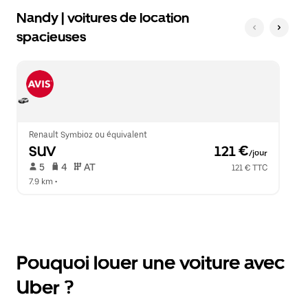
Nandy | voitures de location
spacieuses
Renault Symbioz ou équivalent
SUV
 121 €
/jour
 5   
 4   
 AT   
121 € TTC
7.9 km
 •  
Pouquoi louer une voiture avec
Uber ?