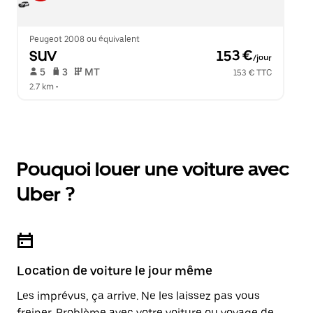
Peugeot 2008 ou équivalent
SUV
 153 €
/jour
 5   
 3   
 MT   
153 € TTC
2.7 km
 •  
Pouquoi louer une voiture avec
Uber ?
Location de voiture le jour même
Les imprévus, ça arrive. Ne les laissez pas vous
freiner. Problème avec votre voiture ou voyage de