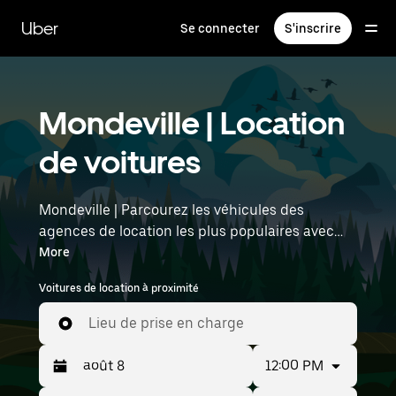
Passer
au
Uber
Se connecter
S'inscrire
contenu
principal
Mondeville | Location
de voitures
Mondeville | Parcourez les véhicules des
agences de location les plus populaires avec
Uber Rent. Des voitures électriques aux berlines
More
de luxe en passant par les SUV, vous trouverez
Voitures de location à proximité
des véhicules adaptés aux voyageurs en solo et
aux groupes comptant jusqu'à sept personnes.
Lieu de prise en charge
Saisissez l'heure et l'emplacement (par
exemple : Rennes Airport) pour trouver des
12:00 PM
voitures de location à proximité.