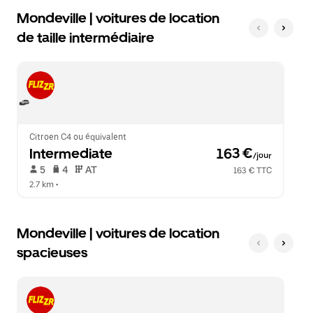
Mondeville | voitures de location
de taille intermédiaire
Citroen C4 ou équivalent
Intermediate
 163 €
/jour
 5   
 4   
 AT   
163 € TTC
2.7 km
 •  
Mondeville | voitures de location
spacieuses