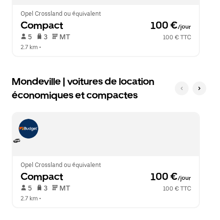
le
calendrier.
Opel Crossland ou équivalent
Compact
 100 €
/jour
 5   
 3   
 MT   
100 € TTC
2.7 km
 •  
Mondeville | voitures de location
économiques et compactes
Opel Crossland ou équivalent
Compact
 100 €
/jour
 5   
 3   
 MT   
100 € TTC
2.7 km
 •  