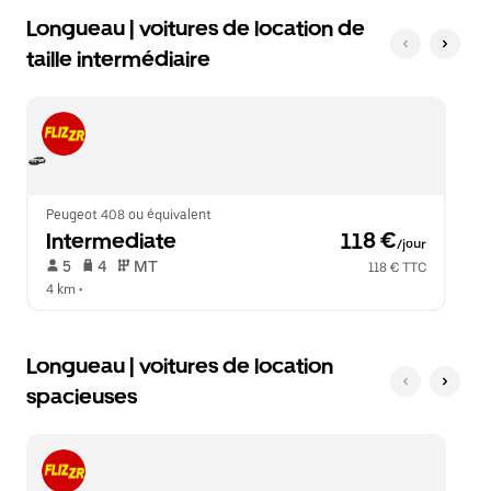
Longueau | voitures de location de
taille intermédiaire
Peugeot 408 ou équivalent
Intermediate
 118 €
/jour
 5   
 4   
 MT   
118 € TTC
4 km
 •  
Longueau | voitures de location
spacieuses