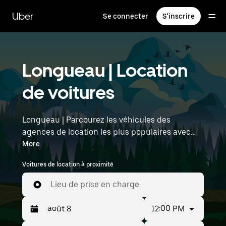
Passer
au
Uber
Se connecter
S'inscrire
contenu
principal
Longueau | Location
de voitures
Longueau | Parcourez les véhicules des
agences de location les plus populaires avec
Uber Rent. Des voitures électriques aux berlines
More
de luxe en passant par les SUV, vous trouverez
Voitures de location à proximité
des véhicules adaptés aux voyageurs en solo et
aux groupes comptant jusqu'à sept personnes.
Lieu de prise en charge
Saisissez l'heure et l'emplacement (par
exemple : Paris Beauvais) pour trouver des
12:00 PM
voitures de location à proximité.