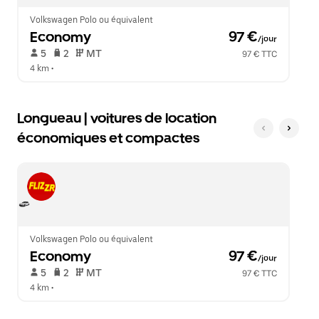
le
calendrier.
Volkswagen Polo ou équivalent
Economy
 97 €
/jour
 5   
 2   
 MT   
97 € TTC
4 km
 •  
Longueau | voitures de location
économiques et compactes
Volkswagen Polo ou équivalent
Economy
 97 €
/jour
 5   
 2   
 MT   
97 € TTC
4 km
 •  