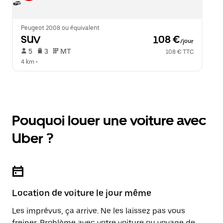
Peugeot 2008 ou équivalent
SUV
 108 €
/jour
 5   
 3   
 MT   
108 € TTC
4 km
 •  
Pouquoi louer une voiture avec
Uber ?
Location de voiture le jour même
Les imprévus, ça arrive. Ne les laissez pas vous
freiner. Problème avec votre voiture ou voyage de