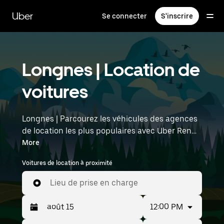
Passer
au
Uber
Se connecter
S'inscrire
contenu
principal
Longnes | Location de
voitures
Longnes | Parcourez les véhicules des agences
de location les plus populaires avec Uber Rent.
Des voitures électriques aux berlines de luxe en
More
passant par les SUV, vous trouverez des
Voitures de location à proximité
véhicules adaptés aux voyageurs en solo et aux
groupes comptant jusqu'à sept personnes.
Lieu de prise en charge
Saisissez l'heure et l'emplacement (par
exemple : Paris Orly Airport) pour trouver des
12:00 PM
voitures de location à proximité.