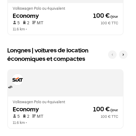
le
calendrier.
Volkswagen Polo ou équivalent
Economy
 100 €
/jour
 5   
 2   
 MT   
100 € TTC
11.6 km
 •  
Longnes | voitures de location
économiques et compactes
Volkswagen Polo ou équivalent
Economy
 100 €
/jour
 5   
 2   
 MT   
100 € TTC
11.6 km
 •  