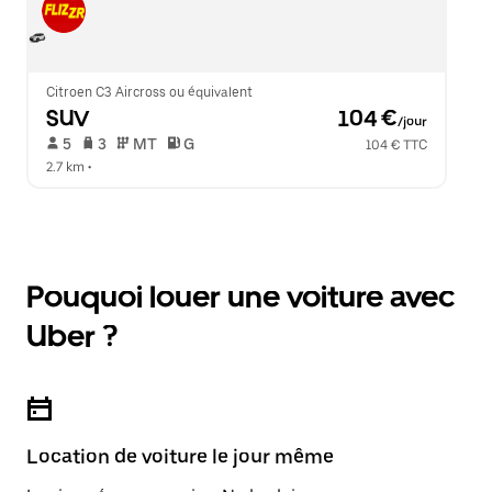
Citroen C3 Aircross ou équivalent
SUV
 104 €
/jour
 5   
 3   
 MT   
 G  
104 € TTC
2.7 km
 •  
Pouquoi louer une voiture avec
Uber ?
Location de voiture le jour même