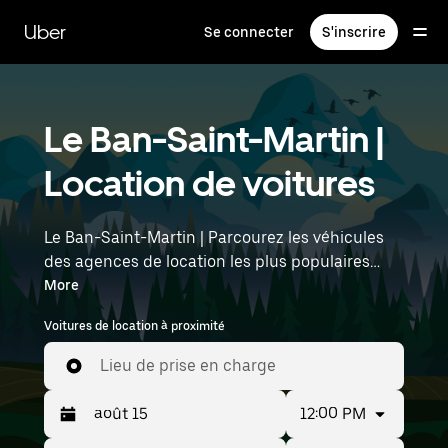
Passer
au
Uber
Se connecter
S'inscrire
contenu
principal
Le Ban-Saint-Martin |
Location de voitures
Le Ban-Saint-Martin | Parcourez les véhicules
des agences de location les plus populaires
avec Uber Rent. Des voitures électriques aux
More
berlines de luxe en passant par les SUV, vous
Voitures de location à proximité
trouverez des véhicules adaptés aux voyageurs
en solo et aux groupes comptant jusqu'à
Lieu de prise en charge
sept personnes. Saisissez l'heure et
l'emplacement (par exemple : Strasbourg
12:00 PM
Airport) pour trouver des voitures de location à