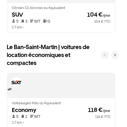
le
calendrier.
Citroen C3 Aircross ou équivalent
SUV
 104 €
/jour
 5   
 3   
 MT   
 G  
104 € TTC
2.7 km
 •  
Le Ban-Saint-Martin | voitures de
location économiques et
compactes
Volkswagen Polo ou équivalent
Economy
 118 €
/jour
 5   
 2   
 MT   
118 € TTC
2.7 km
 •  