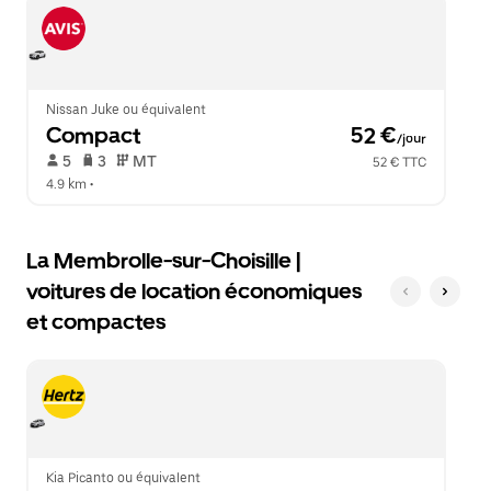
Échap
le
pour
calendrier.
fermer
le
calendrier.
Nissan Juke ou équivalent
Compact
 52 €
/jour
 5   
 3   
 MT   
52 € TTC
4.9 km
 •  
La Membrolle-sur-Choisille |
voitures de location économiques
et compactes
Kia Picanto ou équivalent