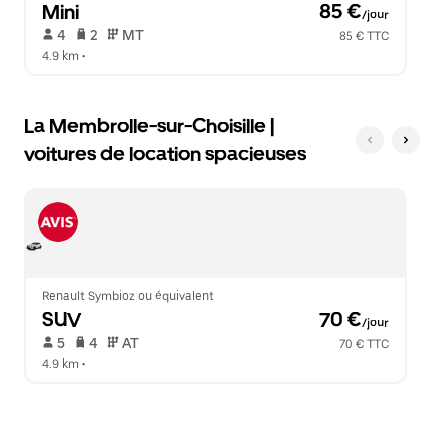
Mini
 85 €
/jour
 4   
 2   
 MT   
85 € TTC
4.9 km
 •  
La Membrolle-sur-Choisille |
voitures de location spacieuses
Renault Symbioz ou équivalent
SUV
 70 €
/jour
 5   
 4   
 AT   
70 € TTC
4.9 km
 •  