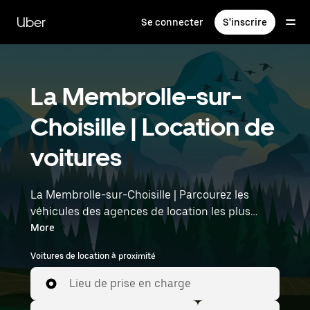
Passer
au
Uber
Se connecter
S'inscrire
contenu
principal
La Membrolle-sur-
Choisille | Location de
voitures
La Membrolle-sur-Choisille | Parcourez les
véhicules des agences de location les plus
populaires avec Uber Rent. Des voitures
More
électriques aux berlines de luxe en passant par
Voitures de location à proximité
les SUV, vous trouverez des véhicules adaptés
aux voyageurs en solo et aux groupes comptant
Lieu de prise en charge
jusqu'à sept personnes. Saisissez l'heure et