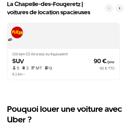
La Chapelle-des-Fougeretz |
voitures de location spacieuses
Citroen C3 Aircross ou équivalent
SUV
 90 €
/jour
 5   
 3   
 MT   
 G  
90 € TTC
6.1 km
 •  
Pouquoi louer une voiture avec
Uber ?