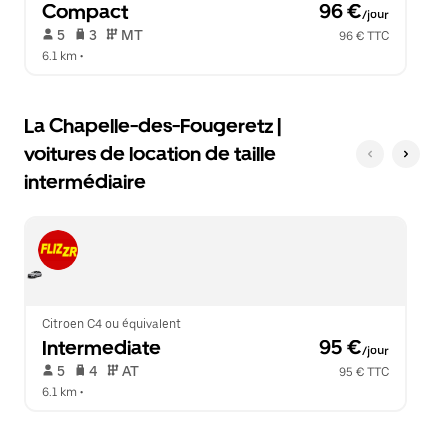
Compact
 96 €
/jour
 5   
 3   
 MT   
96 € TTC
6.1 km
 •  
La Chapelle-des-Fougeretz |
voitures de location de taille
intermédiaire
Citroen C4 ou équivalent
Intermediate
 95 €
/jour
 5   
 4   
 AT   
95 € TTC
6.1 km
 •  