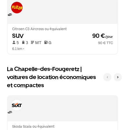
Échap
le
pour
calendrier.
fermer
le
calendrier.
Citroen C3 Aircross ou équivalent
SUV
 90 €
/jour
 5   
 3   
 MT   
 G  
90 € TTC
6.1 km
 •  
La Chapelle-des-Fougeretz |
voitures de location économiques
et compactes
Skoda Scala ou équivalent