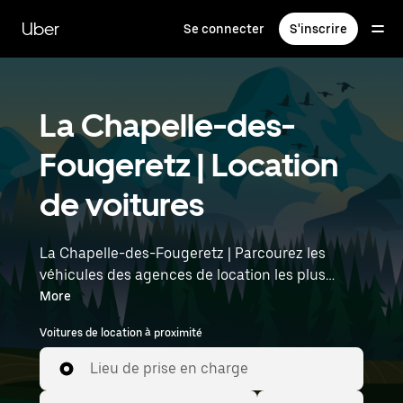
Passer
au
Uber
Se connecter
S'inscrire
contenu
principal
La Chapelle-des-
Fougeretz | Location
de voitures
La Chapelle-des-Fougeretz | Parcourez les
véhicules des agences de location les plus
populaires avec Uber Rent. Des voitures
More
électriques aux berlines de luxe en passant par
Voitures de location à proximité
les SUV, vous trouverez des véhicules adaptés
aux voyageurs en solo et aux groupes comptant
Lieu de prise en charge
jusqu'à sept personnes. Saisissez l'heure et