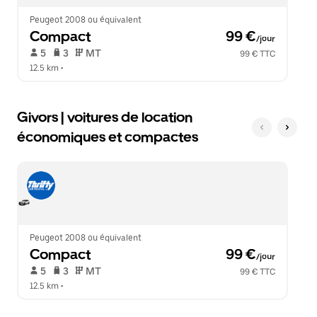
le
calendrier.
Peugeot 2008 ou équivalent
Compact
 99 €
/jour
 5   
 3   
 MT   
99 € TTC
12.5 km
 •  
Givors | voitures de location
économiques et compactes
Peugeot 2008 ou équivalent
Compact
 99 €
/jour
 5   
 3   
 MT   
99 € TTC
12.5 km
 •  