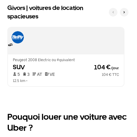
Givors | voitures de location
spacieuses
Peugeot 2008 Electric ou équivalent
SUV
 104 €
/jour
 5   
 3   
 AT   
 VE  
104 € TTC
12.5 km
 •  
Pouquoi louer une voiture avec
Uber ?