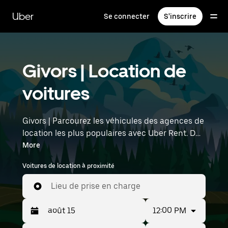
Passer
au
Uber
Se connecter
S'inscrire
contenu
principal
Givors | Location de
voitures
Givors | Parcourez les véhicules des agences de
location les plus populaires avec Uber Rent. Des
voitures électriques aux berlines de luxe en
More
passant par les SUV, vous trouverez des
Voitures de location à proximité
véhicules adaptés aux voyageurs en solo et aux
groupes comptant jusqu'à sept personnes.
Lieu de prise en charge
Saisissez l'heure et l'emplacement (par
exemple : Lyon–Saint-Exupéry Airport) pour
12:00 PM
trouver des voitures de location à proximité.