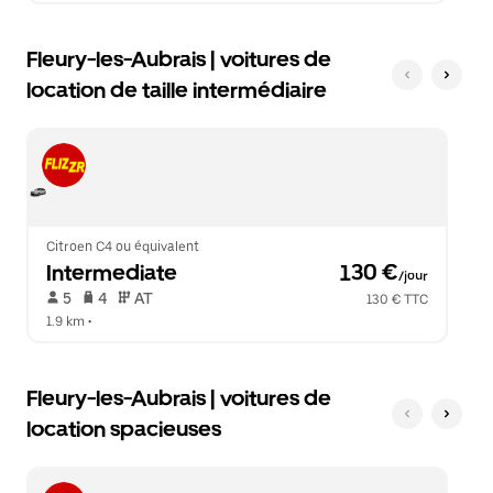
Fleury-les-Aubrais | voitures de
location de taille intermédiaire
Citroen C4 ou équivalent
Intermediate
 130 €
/jour
 5   
 4   
 AT   
130 € TTC
1.9 km
 •  
Fleury-les-Aubrais | voitures de
location spacieuses