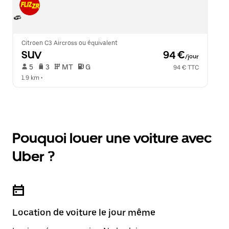
Citroen C3 Aircross ou équivalent
SUV
 94 €
/jour
 5   
 3   
 MT   
 G  
94 € TTC
1.9 km
 •  
Pouquoi louer une voiture avec
Uber ?
Location de voiture le jour même