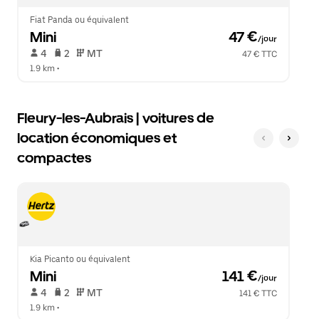
le
calendrier.
Fiat Panda ou équivalent
Mini
 47 €
/jour
 4   
 2   
 MT   
47 € TTC
1.9 km
 •  
Fleury-les-Aubrais | voitures de
location économiques et
compactes
Kia Picanto ou équivalent
Mini
 141 €
/jour
 4   
 2   
 MT   
141 € TTC
1.9 km
 •  