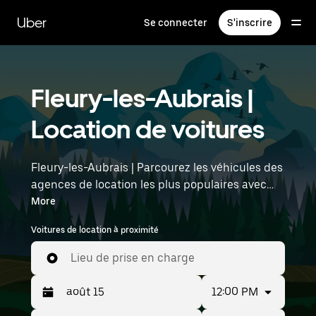
Passer
au
Uber
Se connecter
S'inscrire
contenu
principal
Fleury-les-Aubrais |
Location de voitures
Fleury-les-Aubrais | Parcourez les véhicules des
agences de location les plus populaires avec
Uber Rent. Des voitures électriques aux berlines
More
de luxe en passant par les SUV, vous trouverez
Voitures de location à proximité
des véhicules adaptés aux voyageurs en solo et
aux groupes comptant jusqu'à sept personnes.
Lieu de prise en charge
Saisissez l'heure et l'emplacement (par
exemple : Paris Orly Airport) pour trouver des
12:00 PM
voitures de location à proximité.