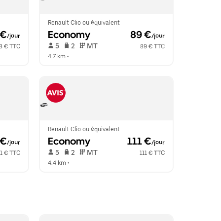
Renault Clio ou équivalent
 €
Economy
 89 €
/jour
/jour
 5   
 2   
 MT   
8 € TTC
89 € TTC
4.7 km
 •  
Renault Clio ou équivalent
 €
Economy
 111 €
/jour
/jour
 5   
 2   
 MT   
11 € TTC
111 € TTC
4.4 km
 •  