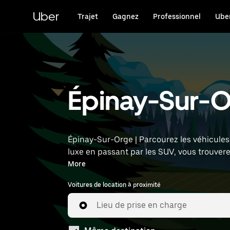
Passer
au
Uber
Trajet
Gagnez
Professionnel
Uber
contenu
principal
Épinay-Sur-Or
Épinay-Sur-Orge | Parcourez les véhicules 
luxe en passant par les SUV, vous trouver
Saisissez l'heure et l'emplacement (par exe
More
Voitures de location à proximité
Lieu de prise en charge