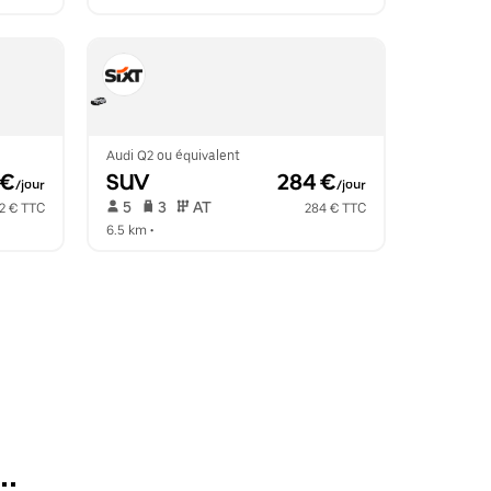
Audi Q2 ou équivalent
 €
SUV
 284 €
/jour
/jour
 5   
 3   
 AT   
2 € TTC
284 € TTC
6.5 km
 •  