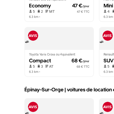
Economy
 47 €
Mini
/jour
 5   
 2   
 MT   
 4   
47 € TTC
6.3 km
 •  
6.3 km
 
Toyota Yaris Cross ou équivalent
Renaul
Compact
 68 €
SUV
/jour
 5   
 3   
 AT   
 5   
68 € TTC
6.3 km
 •  
6.3 km
 
Épinay-Sur-Orge | voitures de locati