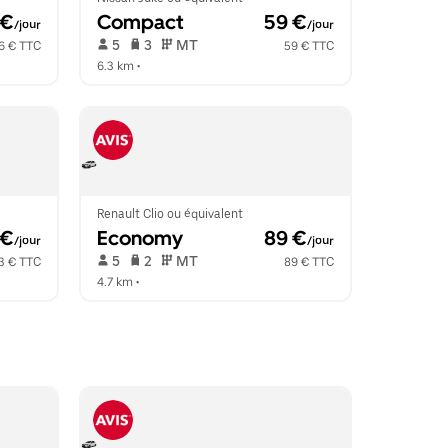
 €
Compact
 59 €
/jour
/jour
 5   
 3   
 MT   
6 € TTC
59 € TTC
6.3 km
 •  
Renault Clio ou équivalent
 €
Economy
 89 €
/jour
/jour
 5   
 2   
 MT   
3 € TTC
89 € TTC
4.7 km
 •  