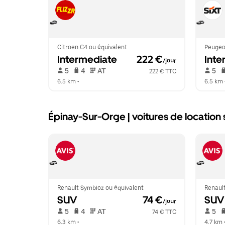
Citroen C4 ou équivalent
Peugeo
Intermediate
 222 €
Inte
/jour
 5   
 4   
 AT   
 5   
222 € TTC
6.5 km
 •  
6.5 km
 
Épinay-Sur-Orge | voitures de location
Renault Symbioz ou équivalent
Renaul
SUV
 74 €
SUV
/jour
 5   
 4   
 AT   
 5   
74 € TTC
6.3 km
 •  
4.7 km
 