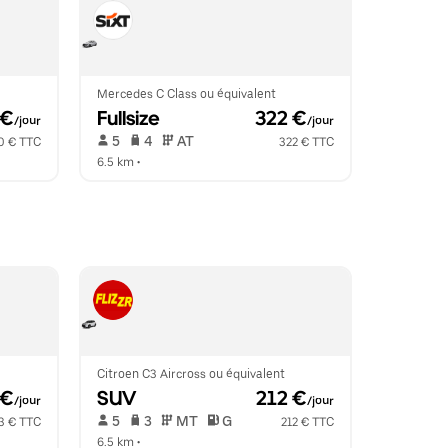
Mercedes C Class ou équivalent
 €
Fullsize
 322 €
/jour
/jour
 5   
 4   
 AT   
0 € TTC
322 € TTC
6.5 km
 •  
Citroen C3 Aircross ou équivalent
 €
SUV
 212 €
/jour
/jour
 5   
 3   
 MT   
 G  
3 € TTC
212 € TTC
6.5 km
 •  