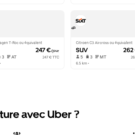
agen T-Roc ou équivalent
Citroen C3 Aircross ou équivalent
 247 €
SUV
 262
/jour
 3   
 AT   
 5   
 3   
 MT   
247 € TTC
26
•  
6.5 km
 •  
ture avec Uber ?