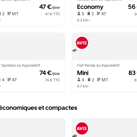
 47 €
Economy
 56
/jour
 2   
 MT   
 5   
 2   
 AT   
47 € TTC
5
•  
6.3 km
 •  
t Symbioz ou équivalent
Fiat Panda ou équivalent
 74 €
Mini
 83
/jour
 4   
 AT   
 4   
 2   
 MT   
74 € TTC
8
•  
4.7 km
 •  
on économiques et compactes