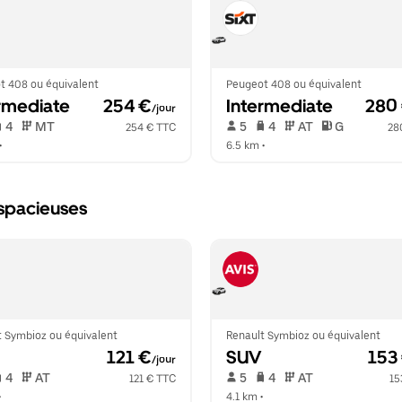
t 408 ou équivalent
Peugeot 408 ou équivalent
rmediate
 254 €
Intermediate
 280
/jour
 4   
 MT   
 5   
 4   
 AT   
 G  
254 € TTC
28
•  
6.5 km
 •  
 spacieuses
t Symbioz ou équivalent
Renault Symbioz ou équivalent
 121 €
SUV
 153
/jour
 4   
 AT   
 5   
 4   
 AT   
121 € TTC
15
•  
4.1 km
 •  