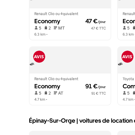
Renault Clio ou équivalent
Renault
Economy
 47 €
Eco
/jour
 5   
 2   
 MT   
 5   
47 € TTC
6.3 km
 •  
6.3 km
 
Renault Clio ou équivalent
Toyota 
Economy
 91 €
Com
/jour
 5   
 2   
 AT   
 5   
91 € TTC
4.7 km
 •  
4.7 km
 
Épinay-Sur-Orge | voitures de location d