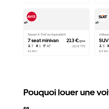
Nissan X-Trail ou équivalent
Volksw
7 seat minivan
 213 €
SUV
/jour
 7   
 1   
 AT   
 5   
213 € TTC
4.1 km
 •  
6.5 km
 
Pouquoi louer une voi