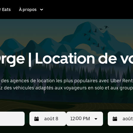
 Eats
À propos
ge | Location de v
des agences de location les plus populaires avec Uber Rent.
ez des véhicules adaptés aux voyageurs en solo et aux grou
mple : Paris Orly Airport) pour trouver des voitures de locat
12:00 PM