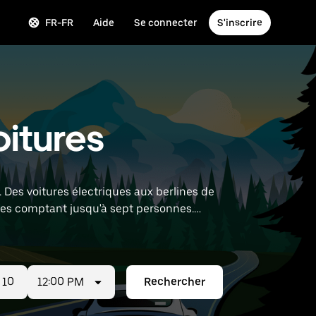
FR-FR
Aide
Se connecter
S'inscrire
oitures
 Des voitures électriques aux berlines de
pes comptant jusqu'à sept personnes.
ion à proximité.
12:00 PM
Rechercher