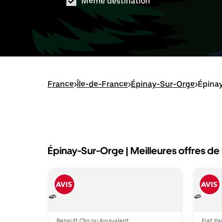
Même destination
France
>
Île-de-France
>
Épinay-Sur-Orge
>
Épinay
Épinay-Sur-Orge | Meilleures offres de 
Renault Clio ou équivalent
Fiat Pa