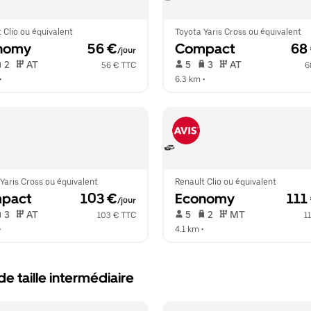
 Clio ou équivalent
Toyota Yaris Cross ou équivalent
nomy
 56 €
Compact
 68
/jour
 2   
 AT   
 5   
 3   
 AT   
56 € TTC
6
•  
6.3 km
 •  
Yaris Cross ou équivalent
Renault Clio ou équivalent
pact
 103 €
Economy
 111
/jour
 3   
 AT   
 5   
 2   
 MT   
103 € TTC
1
•  
4.1 km
 •  
e taille intermédiaire