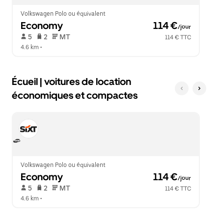
le
calendrier.
Volkswagen Polo ou équivalent
Economy
 114 €
/jour
 5   
 2   
 MT   
114 € TTC
4.6 km
 •  
Écueil | voitures de location
économiques et compactes
Volkswagen Polo ou équivalent
Economy
 114 €
/jour
 5   
 2   
 MT   
114 € TTC
4.6 km
 •  