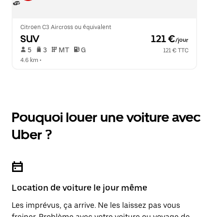
Citroen C3 Aircross ou équivalent
SUV
 121 €
/jour
 5   
 3   
 MT   
 G  
121 € TTC
4.6 km
 •  
Pouquoi louer une voiture avec
Uber ?
Location de voiture le jour même
Les imprévus, ça arrive. Ne les laissez pas vous
freiner. Problème avec votre voiture ou voyage de