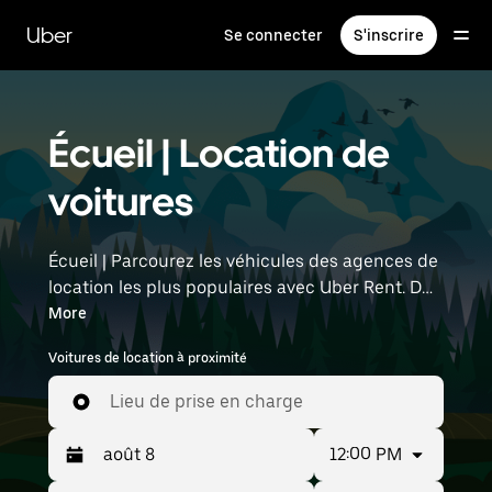
Passer
au
Uber
Se connecter
S'inscrire
contenu
principal
Écueil | Location de
voitures
Écueil | Parcourez les véhicules des agences de
location les plus populaires avec Uber Rent. Des
voitures électriques aux berlines de luxe en
More
passant par les SUV, vous trouverez des
Voitures de location à proximité
véhicules adaptés aux voyageurs en solo et aux
groupes comptant jusqu'à sept personnes.
Lieu de prise en charge
Saisissez l'heure et l'emplacement (par
exemple : Paris Charles de Gaulle Airport) pour
12:00 PM
trouver des voitures de location à proximité.