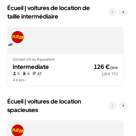
Écueil | voitures de location de
taille intermédiaire
Citroen C4 ou équivalent
Intermediate
 126 €
/jour
 5   
 4   
 AT   
126 € TTC
4.6 km
 •  
Écueil | voitures de location
spacieuses