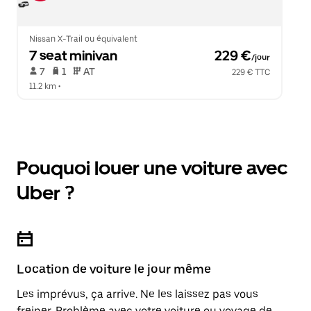
Nissan X-Trail ou équivalent
7 seat minivan
 229 €
/jour
 7   
 1   
 AT   
229 € TTC
11.2 km
 •  
Pouquoi louer une voiture avec
Uber ?
Location de voiture le jour même
Les imprévus, ça arrive. Ne les laissez pas vous
freiner. Problème avec votre voiture ou voyage de