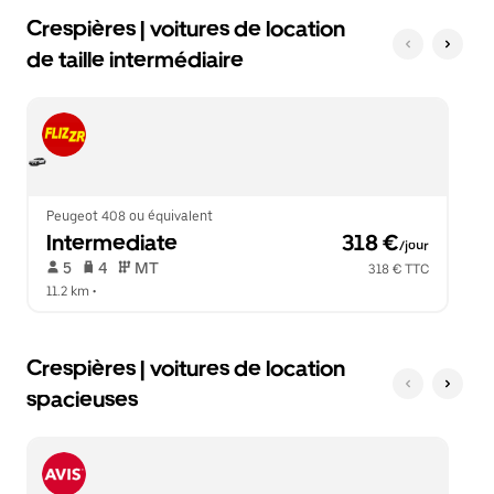
Crespières | voitures de location
de taille intermédiaire
Peugeot 408 ou équivalent
Intermediate
 318 €
/jour
 5   
 4   
 MT   
318 € TTC
11.2 km
 •  
Crespières | voitures de location
spacieuses