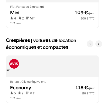
le
calendrier.
Fiat Panda ou équivalent
Mini
 109 €
/jour
 4   
 2   
 MT   
109 € TTC
11.2 km
 •  
Crespières | voitures de location
économiques et compactes
Renault Clio ou équivalent
Economy
 118 €
/jour
 5   
 2   
 MT   
118 € TTC
11.2 km
 •  