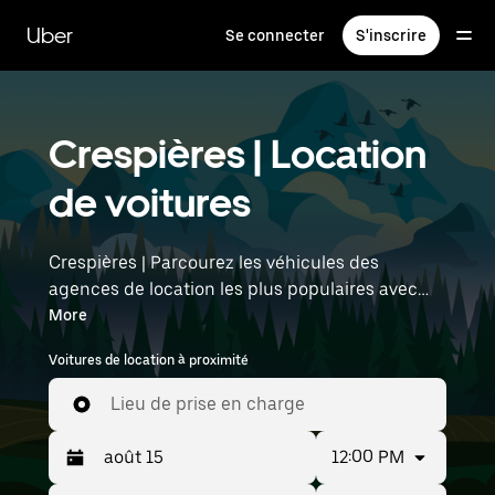
Passer
au
Uber
Se connecter
S'inscrire
contenu
principal
Crespières | Location
de voitures
Crespières | Parcourez les véhicules des
agences de location les plus populaires avec
Uber Rent. Des voitures électriques aux berlines
More
de luxe en passant par les SUV, vous trouverez
Voitures de location à proximité
des véhicules adaptés aux voyageurs en solo et
aux groupes comptant jusqu'à sept personnes.
Lieu de prise en charge
Saisissez l'heure et l'emplacement (par
exemple : Paris Orly Airport) pour trouver des
12:00 PM
voitures de location à proximité.