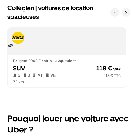
Collégien | voitures de location
spacieuses
Peugeot 2008 Electric ou équivalent
SUV
 118 €
/jour
 5   
 3   
 AT   
 VE  
118 € TTC
7.3 km
 •  
Pouquoi louer une voiture avec
Uber ?