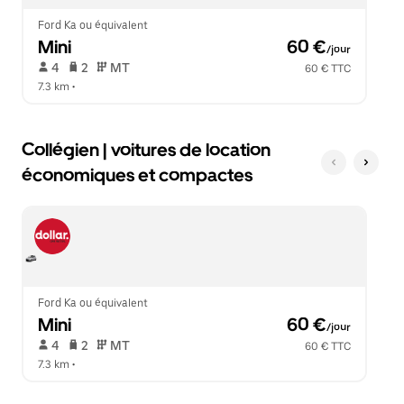
le
calendrier.
Ford Ka ou équivalent
Mini
 60 €
/jour
 4   
 2   
 MT   
60 € TTC
7.3 km
 •  
Collégien | voitures de location
économiques et compactes
Ford Ka ou équivalent
Mini
 60 €
/jour
 4   
 2   
 MT   
60 € TTC
7.3 km
 •  