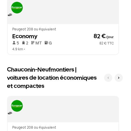
Échap
le
pour
calendrier.
fermer
le
calendrier.
Peugeot 208 ou équivalent
Economy
 82 €
/jour
 5   
 2   
 MT   
 G  
82 € TTC
4.9 km
 •  
Chauconin-Neufmontiers |
voitures de location économiques
et compactes
Peugeot 208 ou équivalent