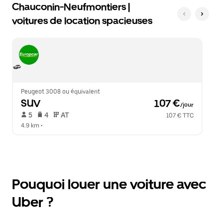
Chauconin-Neufmontiers |
voitures de location spacieuses
Peugeot 3008 ou équivalent
SUV
 107 €
/jour
 5   
 4   
 AT   
107 € TTC
4.9 km
 •  
Pouquoi louer une voiture avec
Uber ?