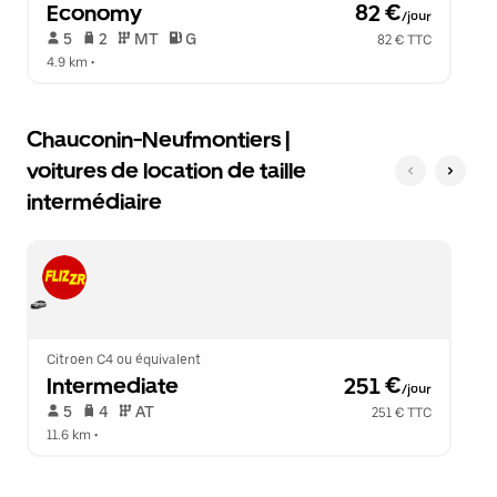
Economy
 82 €
/jour
 5   
 2   
 MT   
 G  
82 € TTC
4.9 km
 •  
Chauconin-Neufmontiers |
voitures de location de taille
intermédiaire
Citroen C4 ou équivalent
Intermediate
 251 €
/jour
 5   
 4   
 AT   
251 € TTC
11.6 km
 •  