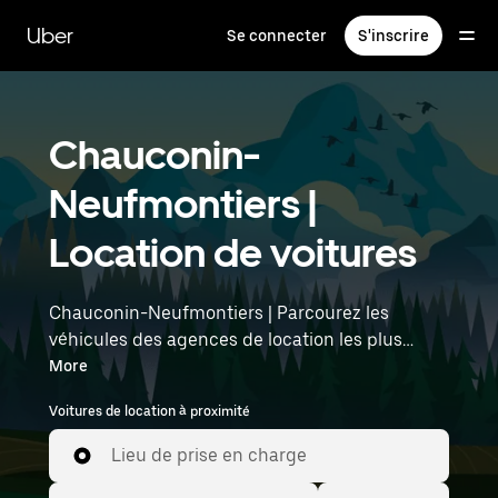
Passer
au
Uber
Se connecter
S'inscrire
contenu
principal
Chauconin-
Neufmontiers |
Location de voitures
Chauconin-Neufmontiers | Parcourez les
véhicules des agences de location les plus
populaires avec Uber Rent. Des voitures
More
électriques aux berlines de luxe en passant par
Voitures de location à proximité
les SUV, vous trouverez des véhicules adaptés
aux voyageurs en solo et aux groupes comptant
Lieu de prise en charge
jusqu'à sept personnes. Saisissez l'heure et