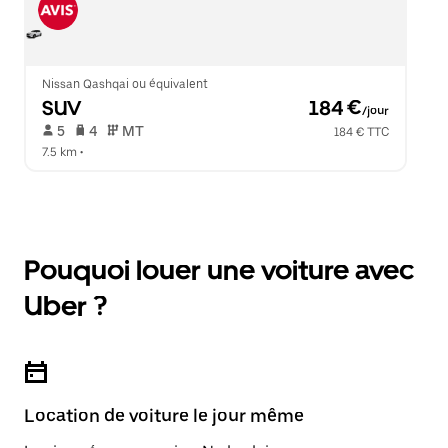
Nissan Qashqai ou équivalent
SUV
 184 €
/jour
 5   
 4   
 MT   
184 € TTC
7.5 km
 •  
Pouquoi louer une voiture avec
Uber ?
Location de voiture le jour même