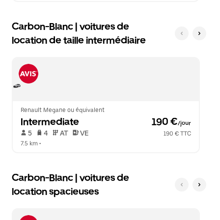
Carbon-Blanc | voitures de
location de taille intermédiaire
Renault Megane ou équivalent
Intermediate
 190 €
/jour
 5   
 4   
 AT   
 VE  
190 € TTC
7.5 km
 •  
Carbon-Blanc | voitures de
location spacieuses