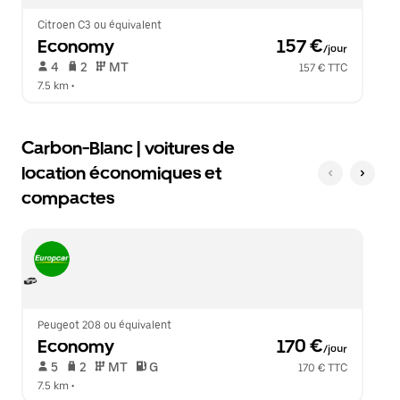
le
calendrier.
Citroen C3 ou équivalent
Economy
 157 €
/jour
 4   
 2   
 MT   
157 € TTC
7.5 km
 •  
Carbon-Blanc | voitures de
location économiques et
compactes
Peugeot 208 ou équivalent
Economy
 170 €
/jour
 5   
 2   
 MT   
 G  
170 € TTC
7.5 km
 •  