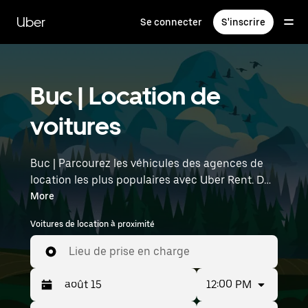
Passer
au
Uber
Se connecter
S'inscrire
contenu
principal
Buc | Location de
voitures
Buc | Parcourez les véhicules des agences de
location les plus populaires avec Uber Rent. Des
voitures électriques aux berlines de luxe en
More
passant par les SUV, vous trouverez des
Voitures de location à proximité
véhicules adaptés aux voyageurs en solo et aux
groupes comptant jusqu'à sept personnes.
Lieu de prise en charge
Saisissez l'heure et l'emplacement (par
exemple : Paris Orly Airport) pour trouver des
12:00 PM
voitures de location à proximité.