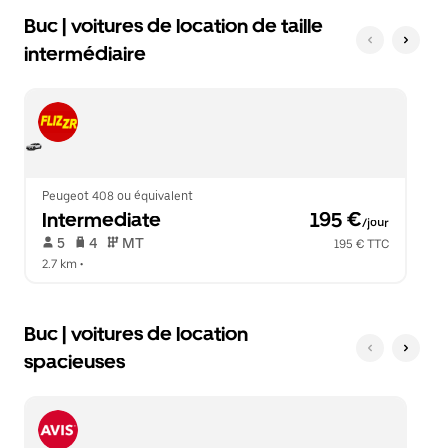
Buc | voitures de location de taille
intermédiaire
Peugeot 408 ou équivalent
Intermediate
 195 €
/jour
 5   
 4   
 MT   
195 € TTC
2.7 km
 •  
Buc | voitures de location
spacieuses