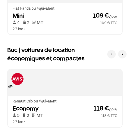
le
calendrier.
Fiat Panda ou équivalent
Mini
 109 €
/jour
 4   
 2   
 MT   
109 € TTC
2.7 km
 •  
Buc | voitures de location
économiques et compactes
Renault Clio ou équivalent
Economy
 118 €
/jour
 5   
 2   
 MT   
118 € TTC
2.7 km
 •  