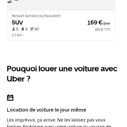
Renault Symbioz ou équivalent
SUV
 169 €
/jour
 5   
 4   
 AT   
169 € TTC
2.7 km
 •  
Pouquoi louer une voiture avec
Uber ?
Location de voiture le jour même
Les imprévus, ça arrive. Ne les laissez pas vous
freiner. Problème avec votre voiture ou voyage de