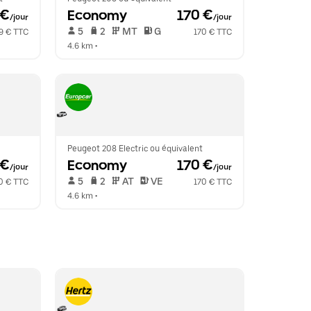
 €
Economy
 170 €
/jour
/jour
 5   
 2   
 MT   
 G  
9 € TTC
170 € TTC
4.6 km
 •  
Peugeot 208 Electric ou équivalent
 €
Economy
 170 €
/jour
/jour
 5   
 2   
 AT   
 VE  
0 € TTC
170 € TTC
4.6 km
 •  