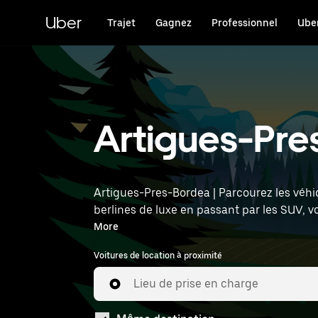
Passer
au
Uber
Trajet
Gagnez
Professionnel
Uber
contenu
principal
Artigues-Pres
Artigues-Pres-Bordea | Parcourez les véhi
berlines de luxe en passant par les SUV, 
sept personnes. Saisissez l'heure et l'em
More
Voitures de location à proximité
Lieu de prise en charge