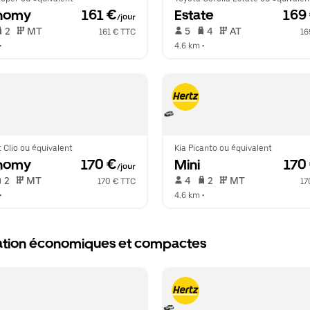
nomy
 161 €
Estate
 169
/jour
 2   
 MT   
 5   
 4   
 AT   
161 € TTC
16
•  
4.6 km
 •  
 Clio ou équivalent
Kia Picanto ou équivalent
nomy
 170 €
Mini
 170
/jour
 2   
 MT   
 4   
 2   
 MT   
170 € TTC
17
•  
4.6 km
 •  
ocation économiques et compactes