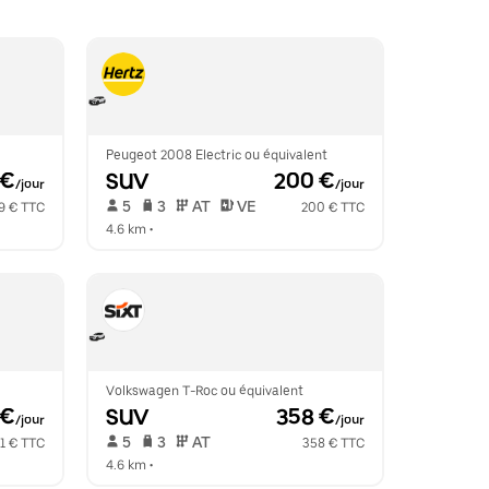
Peugeot 2008 Electric ou équivalent
 €
SUV
 200 €
/jour
/jour
 5   
 3   
 AT   
 VE  
9 € TTC
200 € TTC
4.6 km
 •  
Volkswagen T-Roc ou équivalent
 €
SUV
 358 €
/jour
/jour
 5   
 3   
 AT   
1 € TTC
358 € TTC
4.6 km
 •  