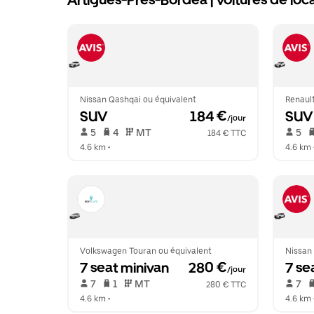
Artigues-Pres-Bordea | voitures de loc
Nissan Qashqai ou équivalent
Renaul
SUV
 184 €
SUV
/jour
 5   
 4   
 MT   
 5   
184 € TTC
4.6 km
 •  
4.6 km
 
Volkswagen Touran ou équivalent
Nissan 
7 seat minivan
 280 €
7 se
/jour
 7   
 1   
 MT   
 7   
280 € TTC
4.6 km
 •  
4.6 km
 