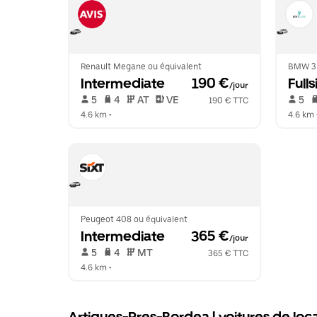
Renault Megane ou équivalent
BMW 3 
Intermediate
 190 €
Fulls
/jour
 5   
 4   
 AT   
 VE  
 5   
190 € TTC
4.6 km
 •  
4.6 km
 
Peugeot 408 ou équivalent
Intermediate
 365 €
/jour
 5   
 4   
 MT   
365 € TTC
4.6 km
 •  