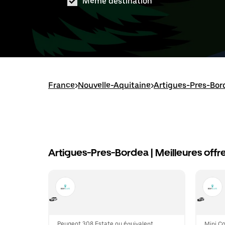
Même destination
France
>
Nouvelle-Aquitaine
>
Artigues-Pres-Bor
Artigues-Pres-Bordea | Meilleures offre
Peugeot 308 Estate ou équivalent
Mini C