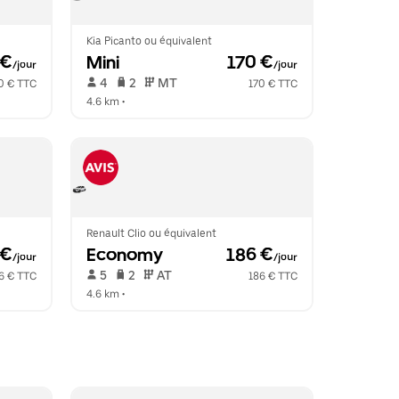
Kia Picanto ou équivalent
 €
Mini
 170 €
/jour
/jour
 4   
 2   
 MT   
0 € TTC
170 € TTC
4.6 km
 •  
Renault Clio ou équivalent
 €
Economy
 186 €
/jour
/jour
 5   
 2   
 AT   
6 € TTC
186 € TTC
4.6 km
 •  