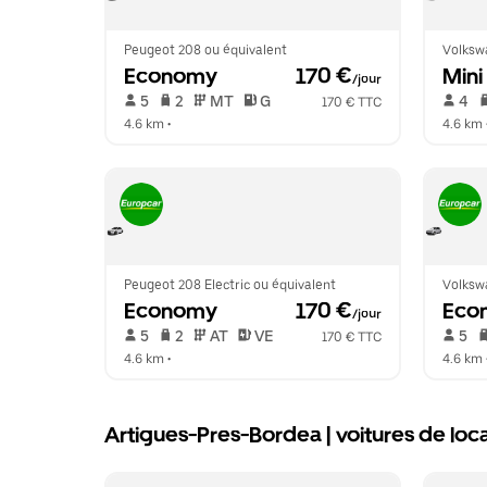
Peugeot 208 ou équivalent
Volksw
Economy
 170 €
Mini
/jour
 5   
 2   
 MT   
 G  
 4   
170 € TTC
4.6 km
 •  
4.6 km
 
Peugeot 208 Electric ou équivalent
Volksw
Economy
 170 €
Eco
/jour
 5   
 2   
 AT   
 VE  
 5   
170 € TTC
4.6 km
 •  
4.6 km
 
Artigues-Pres-Bordea | voitures de loca