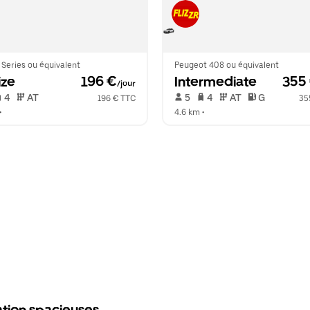
Series ou équivalent
Peugeot 408 ou équivalent
ize
 196 €
Intermediate
 355
/jour
 4   
 AT   
 5   
 4   
 AT   
 G  
196 € TTC
35
•  
4.6 km
 •  