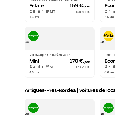
Estate
 159 €
Eco
/jour
 5   
 4   
 MT   
 4   
159 € TTC
4.6 km
 •  
4.6 km
 
Volkswagen Up ou équivalent
Renault
Mini
 170 €
Eco
/jour
 4   
 1   
 MT   
 5   
170 € TTC
4.6 km
 •  
4.6 km
 
Artigues-Pres-Bordea | voitures de l