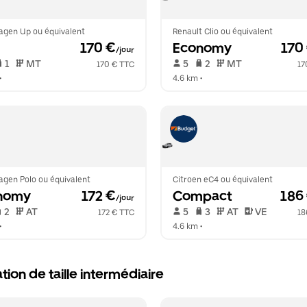
agen Up ou équivalent
Renault Clio ou équivalent
 170 €
Economy
 170
/jour
 1   
 MT   
 5   
 2   
 MT   
170 € TTC
17
•  
4.6 km
 •  
agen Polo ou équivalent
Citroen eC4 ou équivalent
nomy
 172 €
Compact
 186
/jour
 2   
 AT   
 5   
 3   
 AT   
 VE  
172 € TTC
18
•  
4.6 km
 •  
tion de taille intermédiaire