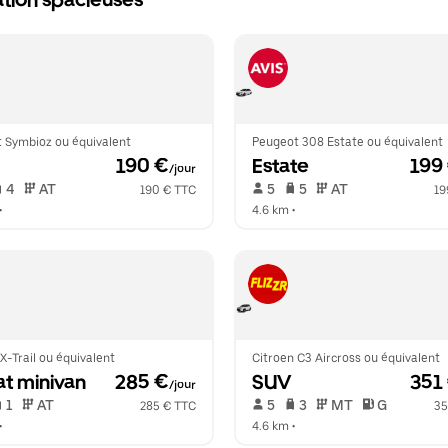
ation spacieuses
t Symbioz ou équivalent
Peugeot 308 Estate ou équivalent
 190 €
Estate
 199
/jour
 4   
 AT   
 5   
 5   
 AT   
190 € TTC
19
•  
4.6 km
 •  
X-Trail ou équivalent
Citroen C3 Aircross ou équivalent
at minivan
 285 €
SUV
 351
/jour
 1   
 AT   
 5   
 3   
 MT   
 G  
285 € TTC
35
•  
4.6 km
 •  