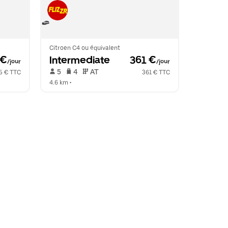
Citroen C4 ou équivalent
 €
Intermediate
 361 €
/jour
/jour
 5   
 4   
 AT   
5 € TTC
361 € TTC
4.6 km
 •  