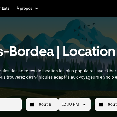
 Eats
À propos
-Bordea | Location
cules des agences de location les plus populaires avec Uber 
vous trouverez des véhicules adaptés aux voyageurs en solo
placement (par exemple : Bordeaux–Mérignac Airport) pour tro
12:00 PM