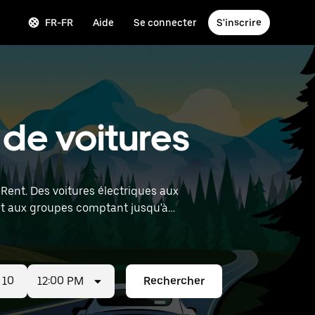
FR-FR
Aide
Se connecter
S'inscrire
 de voitures
Rent. Des voitures électriques aux
 et aux groupes comptant jusqu'à
uver des voitures de location à proximité.
12:00 PM
Rechercher