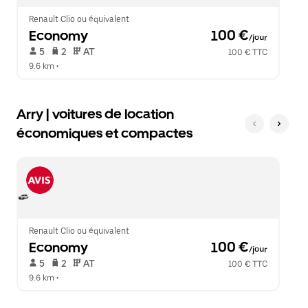
le
calendrier.
Renault Clio ou équivalent
Economy
 100 €
/jour
 5   
 2   
 AT   
100 € TTC
9.6 km
 •  
Arry | voitures de location
économiques et compactes
Renault Clio ou équivalent
Economy
 100 €
/jour
 5   
 2   
 AT   
100 € TTC
9.6 km
 •  