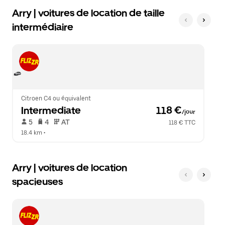
Arry | voitures de location de taille
intermédiaire
Citroen C4 ou équivalent
Intermediate
 118 €
/jour
 5   
 4   
 AT   
118 € TTC
18.4 km
 •  
Arry | voitures de location
spacieuses