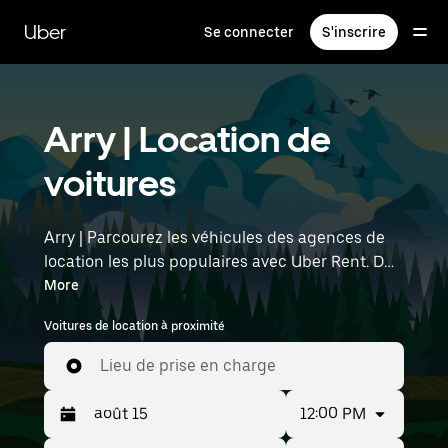
Passer
au
Uber
Se connecter
S'inscrire
contenu
principal
Arry | Location de
voitures
Arry | Parcourez les véhicules des agences de
location les plus populaires avec Uber Rent. Des
voitures électriques aux berlines de luxe en
More
passant par les SUV, vous trouverez des
Voitures de location à proximité
véhicules adaptés aux voyageurs en solo et aux
groupes comptant jusqu'à sept personnes.
Lieu de prise en charge
Saisissez l'heure et l'emplacement (par
exemple : Strasbourg Airport) pour trouver des
12:00 PM
voitures de location à proximité.