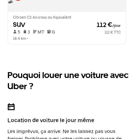
Citroen C3 Aircross ou équivalent
SUV
 112 €
/jour
 5   
 3   
 MT   
 G  
112 € TTC
18.4 km
 •  
Pouquoi louer une voiture avec
Uber ?
Location de voiture le jour même
Les imprévus, ça arrive. Ne les laissez pas vous
freiner. Problème avec votre voiture ou voyage de