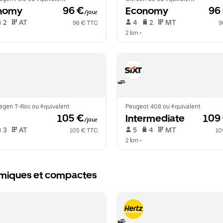
nomy
 96 €
Economy
 96
/jour
 2   
 AT   
 4   
 2   
 MT   
96 € TTC
9
2 km
 •  
agen T-Roc ou équivalent
Peugeot 408 ou équivalent
 105 €
Intermediate
 109
/jour
 3   
 AT   
 5   
 4   
 MT   
105 € TTC
10
2 km
 •  
nomiques et compactes