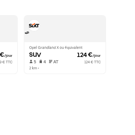
Opel Grandland X ou équivalent
 €
SUV
 124 €
/jour
/jour
 5   
 4   
 AT   
9 € TTC
124 € TTC
2 km
 •  