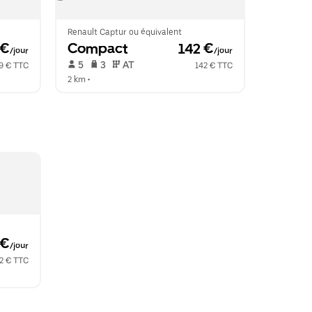
Renault Captur ou équivalent
 €
Compact
 142 €
/jour
/jour
 5   
 3   
 AT   
9 € TTC
142 € TTC
2 km
 •  
 €
/jour
2 € TTC