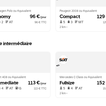
agen Polo ou équivalent
Peugeot 2008 ou équivalent
nomy
 96 €
Compact
 129
/jour
 2   
 AT   
 5   
 3   
 MT   
96 € TTC
12
2 km
 •  
le intermédiaire
t 408 ou équivalent
Mercedes C Class ou équivalent
rmediate
 113 €
Fullsize
 152
/jour
 4   
 AT   
 G  
 5   
 4   
 AT   
113 € TTC
15
2 km
 •  