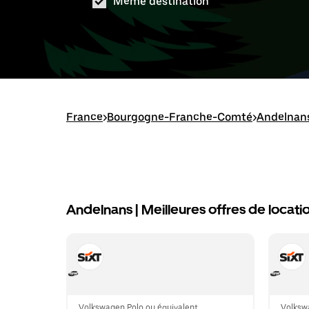
Même destination
France
>
Bourgogne-Franche-Comté
>
Andelnan
Andelnans | Meilleures offres de locati
Volkswagen Polo ou équivalent
Volksw