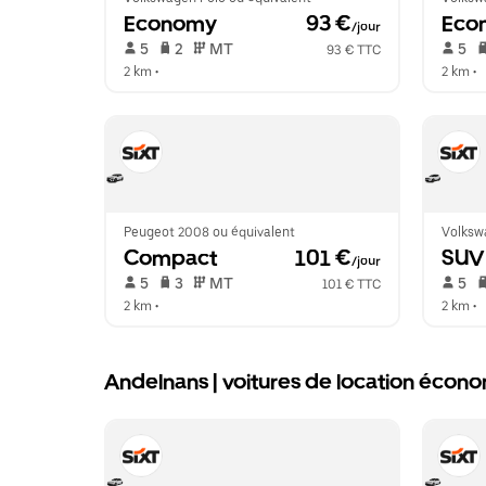
Economy
 93 €
Eco
/jour
 5   
 2   
 MT   
 5   
93 € TTC
2 km
 •  
2 km
 •  
Peugeot 2008 ou équivalent
Volksw
Compact
 101 €
SUV
/jour
 5   
 3   
 MT   
 5   
101 € TTC
2 km
 •  
2 km
 •  
Andelnans | voitures de location éco