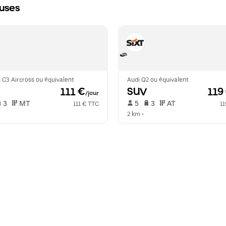
euses
 C3 Aircross ou équivalent
Audi Q2 ou équivalent
 111 €
SUV
 119
/jour
 3   
 MT   
 5   
 3   
 AT   
111 € TTC
11
2 km
 •  