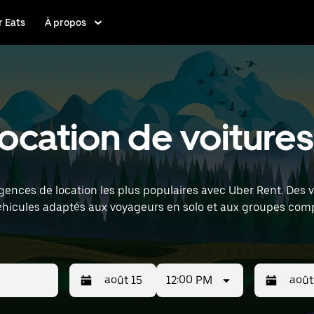
 Eats
À propos
ocation de voitures
ences de location les plus populaires avec Uber Rent. Des v
éhicules adaptés aux voyageurs en solo et aux groupes comp
rasbourg Airport) pour trouver des voitures de location à pro
12:00 PM