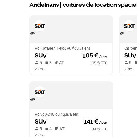
Andelnans | voitures de location spaci
Volkswagen T-Roc ou équivalent
Citroen
SUV
 105 €
SUV
/jour
 5   
 3   
 AT   
 5   
105 € TTC
2 km
 •  
2 km
 •  
Volvo XC40 ou équivalent
SUV
 141 €
/jour
 5   
 4   
 AT   
141 € TTC
2 km
 •  