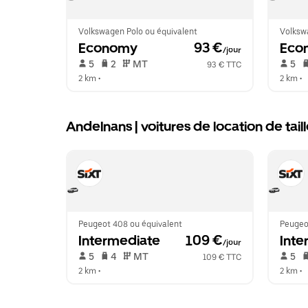
Volkswagen Polo ou équivalent
Volksw
Economy
 93 €
Eco
/jour
 5   
 2   
 MT   
 5   
93 € TTC
2 km
 •  
2 km
 •  
Andelnans | voitures de location de tail
Peugeot 408 ou équivalent
Peugeo
Intermediate
 109 €
Inte
/jour
 5   
 4   
 MT   
 5   
109 € TTC
2 km
 •  
2 km
 •  