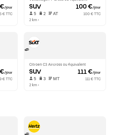
 €
SUV
 100 €
/jour
/jour
 5   
 2   
 AT   
6 € TTC
100 € TTC
2 km
 •  
Citroen C3 Aircross ou équivalent
 €
SUV
 111 €
/jour
/jour
 5   
 3   
 MT   
9 € TTC
111 € TTC
2 km
 •  