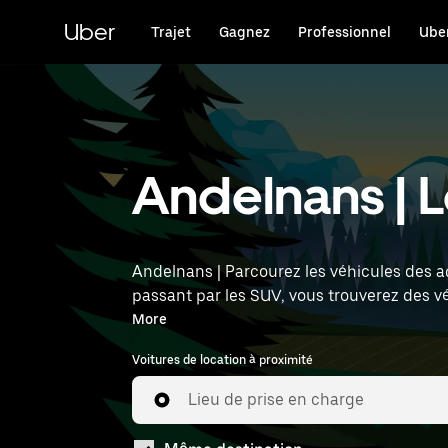
Passer
au
Uber
Trajet
Gagnez
Professionnel
Uber
contenu
principal
Andelnans | L
Andelnans | Parcourez les véhicules des ag
passant par les SUV, vous trouverez des v
l'heure et l'emplacement (par exemple : St
More
Voitures de location à proximité
Lieu de prise en charge