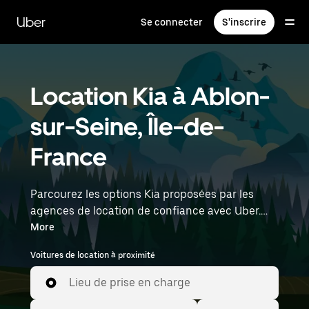
Passer
au
Uber
Se connecter
S'inscrire
contenu
principal
Location Kia à Ablon-
sur-Seine, Île-de-
France
Parcourez les options Kia proposées par les
agences de location de confiance avec Uber.
Trouvez la voiture de location Kia idéale pour
More
faire vos achats, partir en road trip ou effectuer
Voitures de location à proximité
vos trajets quotidiens. Que vous donniez la
priorité au prix, à la taille ou au style, nous
Lieu de prise en charge
avons des options adaptées à votre trajet.