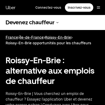
Passer
au
Uber
Connectez-vous
Inscrivez-vous
contenu
principal
Devenez chauffeur
France
>
Île-de-France
>
Roissy-En-Brie
>
Roissy-En-Brie opportunités pour les chauffeurs
Roissy-En-Brie :
alternative aux emplois
de chauffeur
Roissy-En-Brie | Vous cherchez un emploi de
chauffeur ? Essayez l'application Uber et devenez
votre propre patron ! Conduisez avec Uber pour