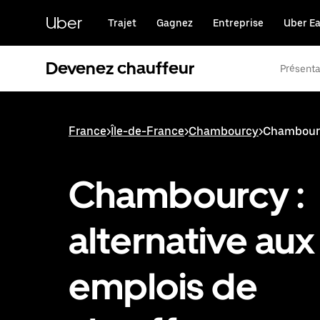
Passer
au
Uber
Trajet
Gagnez
Entreprise
Uber Ea
contenu
principal
Devenez chauffeur
Présenta
France
>
Île-de-France
>
Chambourcy
>
Chambourc
Chambourcy :
alternative aux
emplois de