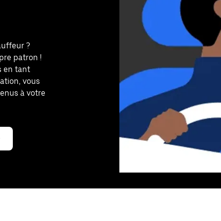
uffeur ?
pre patron !
 en tant
cation, vous
venus à votre
e