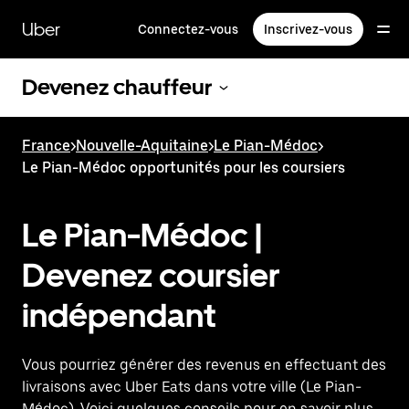
Passer
au
Uber
Connectez-vous
Inscrivez-vous
contenu
principal
Devenez chauffeur
France
>
Nouvelle-Aquitaine
>
Le Pian-Médoc
>
Le Pian-Médoc opportunités pour les coursiers
Le Pian-Médoc |
Devenez coursier
indépendant
Vous pourriez générer des revenus en effectuant des
livraisons avec Uber Eats dans votre ville (Le Pian-
Médoc). Voici quelques conseils pour en savoir plus