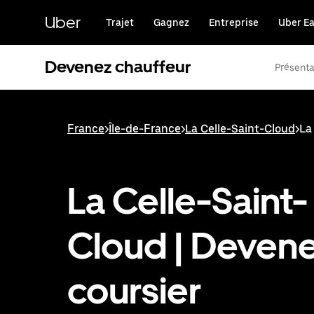
Passer
au
Uber
Trajet
Gagnez
Entreprise
Uber Ea
contenu
principal
Devenez chauffeur
Présenta
France
>
Île-de-France
>
La Celle-Saint-Cloud
>
La
La Celle-Saint-
Cloud | Deven
coursier