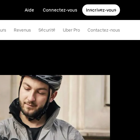
Aide
Connectez-vous
Inscrivez-vous
eurs
Revenus
Sécurité
Uber Pro
Contactez-nous