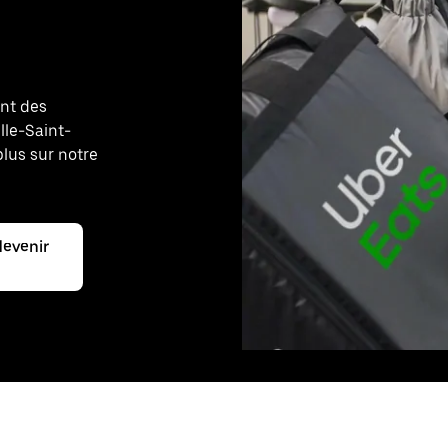
ant des
lle-Saint-
plus sur notre
devenir