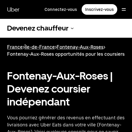
Passer
au
Uber
Connectez-vous
Inscrivez-vous
contenu
principal
Devenez chauffeur
France
>
Île-de-France
>
Fontenay-Aux-Roses
>
Fontenay-Aux-Roses opportunités pour les coursiers
Fontenay-Aux-Roses |
Devenez coursier
indépendant
Vous pourriez générer des revenus en effectuant des
livraisons avec Uber Eats dans votre ville (Fontenay-
Aux-Roses). Voici quelques conseils pour en savoir