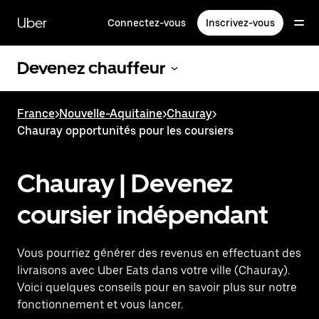
Passer
au
Uber
Connectez-vous
Inscrivez-vous
contenu
principal
Devenez chauffeur
France
>
Nouvelle-Aquitaine
>
Chauray
>
Chauray opportunités pour les coursiers
Chauray | Devenez
coursier indépendant
Vous pourriez générer des revenus en effectuant des
livraisons avec Uber Eats dans votre ville (Chauray).
Voici quelques conseils pour en savoir plus sur notre
fonctionnement et vous lancer.